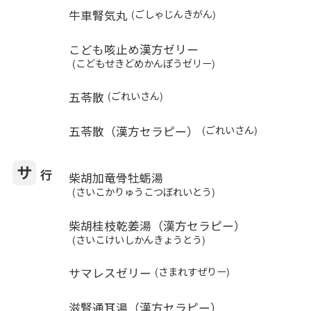
牛車腎気丸
(ごしゃじんきがん)
こども咳止め漢方ゼリー
(こどもせきどめかんぽうゼリー)
五苓散
(ごれいさん)
五苓散（漢方セラピー）
(ごれいさん)
サ
行
柴胡加竜骨牡蛎湯
(さいこかりゅうこつぼれいとう)
柴胡桂枝乾姜湯（漢方セラピー）
(さいこけいしかんきょうとう)
サマレスゼリー
(さまれすぜりー)
滋腎通耳湯（漢方セラピー）