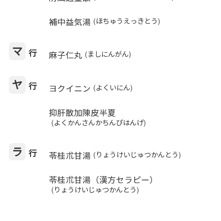
補中益気湯
(ほちゅうえっきとう)
マ
行
麻子仁丸
(ましにんがん)
ヤ
行
ヨクイニン
(よくいにん)
抑肝散加陳皮半夏
(よくかんさんかちんぴはんげ)
ラ
行
苓桂朮甘湯
(りょうけいじゅつかんとう)
苓桂朮甘湯（漢方セラピー）
(りょうけいじゅつかんとう)