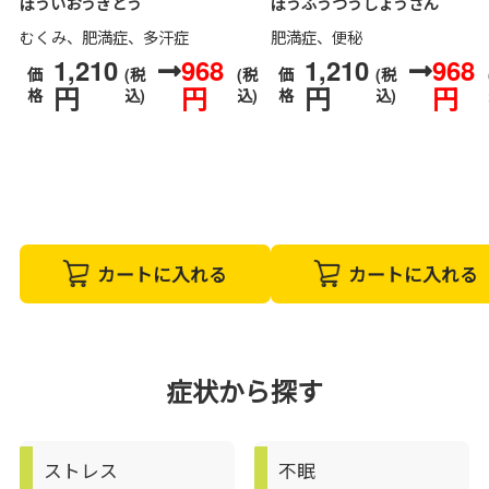
ぼういおうぎとう
ぼうふうつうしょうさん
むくみ、肥満症、多汗症
肥満症、便秘
1,210
968
1,210
968
価
(税
(税
価
(税
円
円
円
円
格
込)
込)
格
込)
カートに入れる
カートに入れる
症状から探す
ストレス
不眠