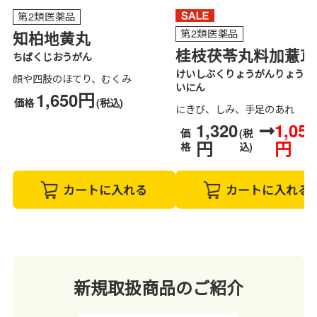
第2類医薬品
第2類医薬品
知柏地黄丸
桂枝茯苓丸料加薏苡
ちばくじおうがん
けいしぶくりょうがんりょうか
顔や四肢のほてり、むくみ
いにん
1,650円
価格
(税込)
にきび、しみ、手足のあれ
1,320
1,056
価
(税
円
円
格
込)
カートに入れる
カートに入れる
新規取扱商品のご紹介