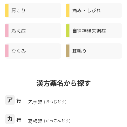
肩こり
痛み・しびれ
冷え症
自律神経失調症
むくみ
耳鳴り
漢方薬名から探す
ア
行
乙字湯
(おつじとう)
カ
行
葛根湯
(かっこんとう)