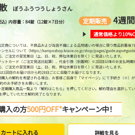
散
ぼうふうつうしょうさん
4週
定期販売
税込)
内容量：84錠（12錠×7日分）
通常価格より10%O
品交換については、不良品および当店不備による品物違いの場合に限り商品到着後7
ャンセルについて（
https://kamposhop.kracie.co.jp/shop/pages/guide.aspx#guide
則、ご注文の翌営業日（土、日、祝、弊社休業日を除く）に発送いたします。
ジットカード（ご注文発送日起算）、代金引換（到着時）※2回目以降のお支払時期
則、ご注文の翌営業日（土、日、祝、弊社休業日を除く）に発送いたします。
は1回目のお届け日から約28日ごとに自動でお届けとなります。
期購入の解約を希望される場合、お客様ご自身で「マイページ」にて手続き（※）が
解約のお手続きをお願いします。
＞定期購入商品一覧より「解約はこちら」を押してください。解約理由を選択してい
」を押していただき解約完了となります。
購入の方
500円OFF*
キャンペーン中！
カートに入れる
詳細を見る