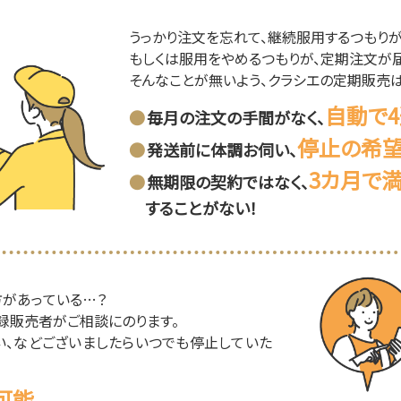
うっかり注文を忘れて、継続服用するつもり
もしくは服用をやめるつもりが、定期注文が届
そんなことが無いよう、クラシエの定期販売は
自動で
毎月の注文の手間がなく、
停止の希
発送前に体調お伺い、
3カ月で
無期限の契約ではなく、
することがない！
方があっている…？
録販売者がご相談にのります。
い、などございましたらいつでも停止していた
可能