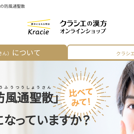
エの防風通聖散
について
さん）
クラシ
防風通聖散
」
になっていますか？