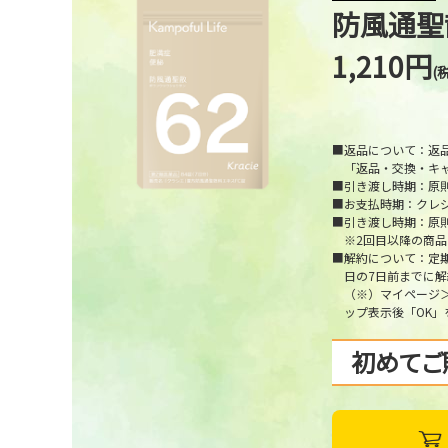
防風通聖
1,210円
(
■返品について：返
「返品・交換・キ
■引き渡し時期：原
■お支払時期：クレ
■引き渡し時期：原
※2回目以降の商品
■解約について：定
日の7日前までに
（※）マイページ
ップ表示後「OK
初めてご