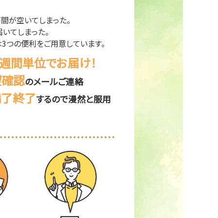
が間が空いてしまった。
いてしまった。
3つの便利をご用意しています。
4週間単位でお届け！
望確認
のメールご連絡
満了終了
するので漫然と服用