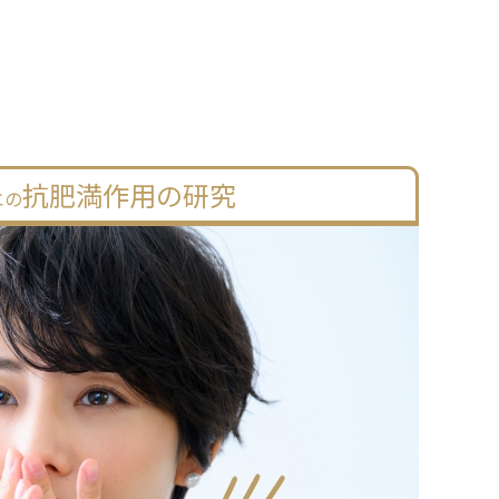
抗肥満作用の研究
エの