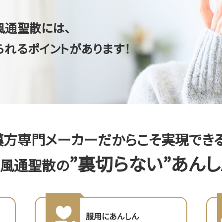
風通聖散には、
られるポイントがあります！
漢方専門メーカーだからこそ実現できる
”裏切らない”あん
防風通聖散の
服用にあんしん