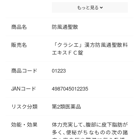
いる薬方です。便秘がちで、腹
もっと見る
部に皮下脂肪が多い方の肥満
症、肥満に伴う便秘などに効果
があります。
商品名
防風通聖散
漢方では、肥満の原因は食べ過
ぎと運動不足だけでなく、体質
販売名
「クラシエ」漢方防風通聖散料
にも問題があると考えられてい
エキスＦＣ錠
ます。肥満を生む体質には、
「脾胃（ひい）」のはたらきが
商品コード
01223
関係しています。「脾胃」は、
飲食物を消化吸収し、代謝する
はたらきがある臓腑です。現代
JANコード
4987045012235
医学でいう胃腸のはたらきだけ
でなく、からだ全体のエネルギ
リスク分類
第2類医薬品
ーを作り出していく大切な役割
を担っていると考えられていま
効能・効果
体力充実して､腹部に皮下脂肪が
す。脂っこいもの、味の濃いも
多く､便秘がちなものの次の諸
のを必要以上に摂り続けると、