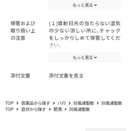
〔トウキ･シャクヤク･センキュ
もっと見る
ウ･サンシシ･レンギョウ･ハッ
カ･ケイガイ･ボウフウ･マオウ各
０.６ｇ､ビャクジュツ･キキョ
保管および
(１)直射日光の当たらない湿気
ウ･オウゴン･カンゾウ･セッコウ
取り扱い上
の少ない涼しい所に､チャック
各１.０ｇ､無水ボウショウ０.３
の注意
をしっかりしめて保管してくだ
７５ｇ､ショウキョウ０.２ｇ､ダ
さい｡
イオウ０.７５ｇ､カッセキ１.５
(２)小児の手の届かない所に保
もっと見る
ｇより抽出。〕
管してください｡
添加物として､ケイ酸Ａｌ､ＣＭ
(３)他の容器に入れ替えないで
Ｃ-Ｃａ､ステアリン酸Ｍｇ､ヒプ
ください｡(誤用の原因になった
添付文書
添付文書を見る
ロメロース､マクロゴール､酸化
り品質が変わります｡)
チタン､三二酸化鉄､カルナウバ
(４)使用期限を過ぎた製品は服
ロウを含有する｡
用しないでください｡
TOP
医薬品から探す
ハ行
防風通聖散
防風通聖散
(５)水分が錠剤につきますと､変
TOP
症状から探す
肥満
防風通聖散
色または色むらを生じることが
ありますので､誤って水滴を落と
したり､ぬれた手で触れないでく