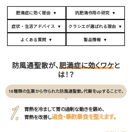
肥満症に効く理由
抗肥満作用の研究
症状・生活アドバイス
クラシエが選ばれる理由
よくある質問
製品情報
防風通聖散が、
肥満症に効くワケ
と
は！？
18種類の生薬から作られた防風通聖散。代謝をupすることで、
胃熱を冷まして胃の過剰な動きを鎮め、
過食・暴飲暴食を整えます。
胃熱を改善し