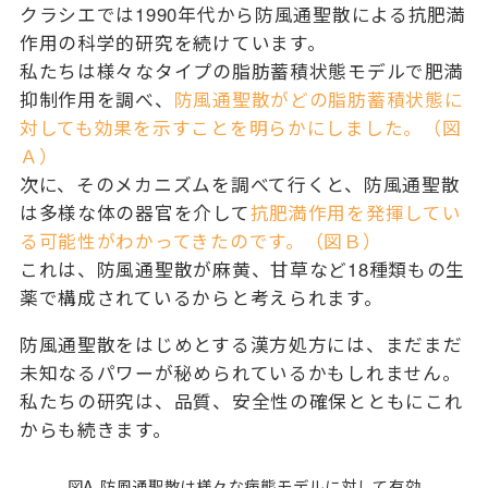
クラシエでは1990年代から防風通聖散による抗肥満
作用の科学的研究を続けています。
私たちは様々なタイプの脂肪蓄積状態モデルで肥満
抑制作用を調べ、
防風通聖散がどの脂肪蓄積状態に
対しても効果を示すことを明らかにしました。（図
Ａ）
次に、そのメカニズムを調べて行くと、防風通聖散
は多様な体の器官を介して
抗肥満作用を発揮してい
る可能性がわかってきたのです。（図Ｂ）
これは、防風通聖散が麻黄、甘草など18種類もの生
薬で構成されているからと考えられます。
防風通聖散をはじめとする漢方処方には、まだまだ
未知なるパワーが秘められているかもしれません。
私たちの研究は、品質、安全性の確保とともにこれ
からも続きます。
図A 防風通聖散は様々な病態モデルに対して有効