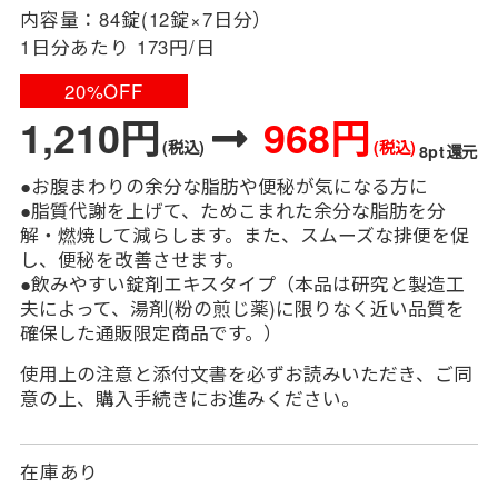
内容量：
84錠(12錠×7日分）
1日分あたり
173円/日
20%OFF
1,210円
968円
(税込)
(税込)
8pt還元
●お腹まわりの余分な脂肪や便秘が気になる方に
●脂質代謝を上げて、ためこまれた余分な脂肪を分
解・燃焼して減らします。また、スムーズな排便を促
し、便秘を改善させます。
●飲みやすい錠剤エキスタイプ（本品は研究と製造工
夫によって、湯剤(粉の煎じ薬)に限りなく近い品質を
確保した通販限定商品です。）
使用上の注意と添付文書を必ずお読みいただき、ご同
意の上、購入手続きにお進みください。
在庫あり