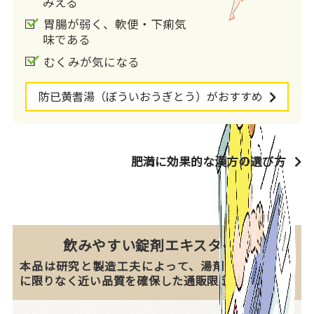
みえる
胃腸が弱く、軟便・下痢気
味である
むくみが気になる
防已黄耆湯
（ぼういおうぎとう）
がおすすめ
肥満に効果的な漢方の選び方
飲みやすい錠剤エキスタイプ
本品は研究と製造工夫によって、湯剤(粉の煎じ薬)
に限りなく近い品質を確保した通販限定商品