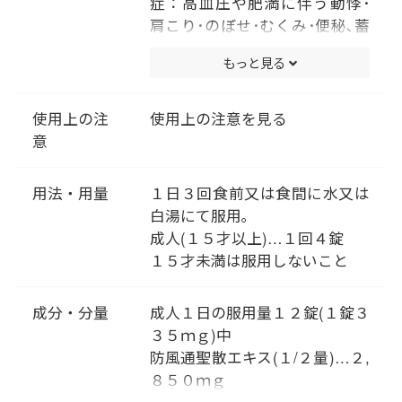
症：高血圧や肥満に伴う動悸･
胃腸のはたらきが活発になり熱
肩こり･のぼせ･むくみ･便秘､蓄
が生まれ、さらに食欲を生むと
膿症(副鼻腔炎)､湿疹･皮膚炎､ふ
いうスパイラルに陥ってしまい
もっと見る
きでもの(にきび)､肥満症
ます。これを「胃熱（いね
つ）」の状態と考えます。
使用上の注
使用上の注意を見る
「防風通聖散」は、過食や暴飲
意
暴食を促す「胃熱」をとり除く
処方です。熱を体外へ逃すため
には、おなかにたまった便を排
用法・用量
１日３回食前又は食間に水又は
出することも有効なので、便秘
白湯にて服用｡
の改善も期待できます。また、
成人(１５才以上)…１回４錠
からだの老廃物を汗や便・尿と
１５才未満は服用しないこと
して体外に排出することで代謝
を活発にします。
成分・分量
成人１日の服用量１２錠(１錠３
３５ｍｇ)中
防風通聖散エキス(１/２量)…２,
８５０ｍｇ