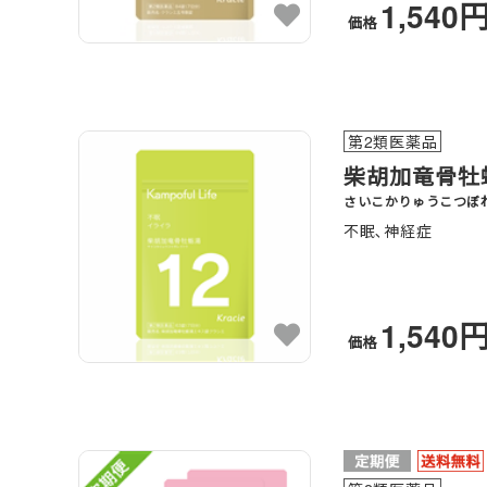
1,540
価格
第2類医薬品
柴胡加竜骨牡
さいこかりゅうこつぼ
不眠､神経症
1,540
価格