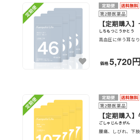
第2類医薬品
【定期購入】七
しちもつこうかとう
高血圧に伴う耳なり
5,720
価格
第2類医薬品
【定期購入】牛
ごしゃじんきがん
腰痛、しびれ、下