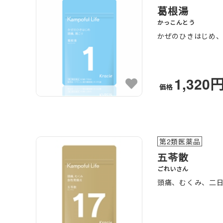
葛根湯
かっこんとう
かぜのひきはじめ
1,320
価格
第2類医薬品
五苓散
ごれいさん
頭痛、むくみ、二