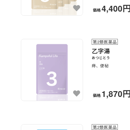
4,400
価格
第2類医薬品
乙字湯
おつじとう
痔、便秘
1,870
価格
第2類医薬品