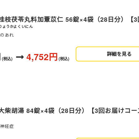
桂枝茯苓丸料加薏苡仁 56錠×4袋（28日分）【
りょうかよくいにん
足のあれ
円
4,752円
詳細を見る
(税込)
(税込)
柴胡湯 84錠×4袋（28日分）【3回お届けコー
、神経症