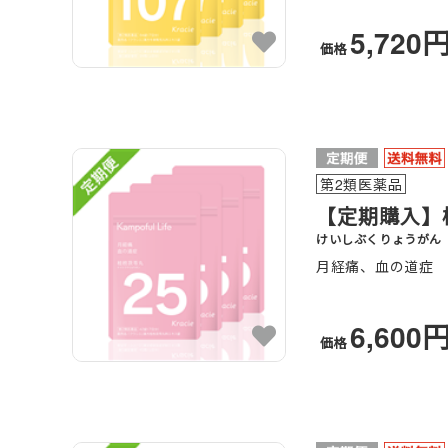
5,720
価格
第2類医薬品
【定期購入】桂
けいしぶくりょうがん
月経痛、血の道症
6,600
価格