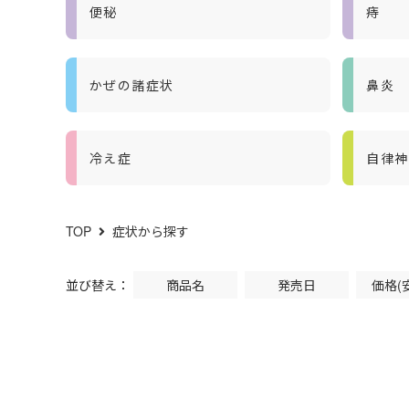
便秘
痔
かぜの諸症状
鼻炎
冷え症
自律神
TOP
症状から探す
並び替え：
商品名
発売日
価格(