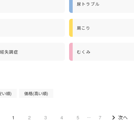
尿トラブル
肩こり
経失調症
むくみ
安い順)
価格(高い順)
...
1
2
3
4
5
7
次へ