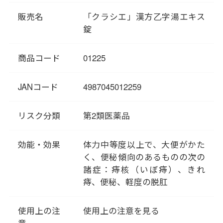
く）によって加減が行われ、今
販売名
「クラシエ」漢方乙字湯エキス
日でも広く使用されている薬方
錠
です。いぼ痔、きれ痔、便秘に
効果があります。また、穏やか
商品コード
01225
な排便作用により、便通を整え
ます。
漢方では、痔は血液循環が悪く
JANコード
4987045012259
なった状態「瘀血（おけつ）」
が肛門にあらわれた状態と考え
リスク分類
第2類医薬品
られてます。「瘀血」が起こる
原因はさまざまですが、冷えや
効能・効果
体力中等度以上で、大便がかた
便秘なども原因となります。
く、便秘傾向のあるものの次の
「乙字湯」は血液循環を良くし
諸症：痔核（いぼ痔）、きれ
て傷の治りを早め、うっ血をと
痔、便秘、軽度の脱肛
るとともに腫れを抑えます。ま
た、便の通りを良くして、排便
時の痛みや圧迫をやわらげま
使用上の注
使用上の注意を見る
す。
意