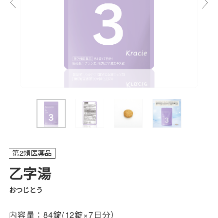
第2類医薬品
乙字湯
おつじとう
内容量：
84錠(12錠×7日分）