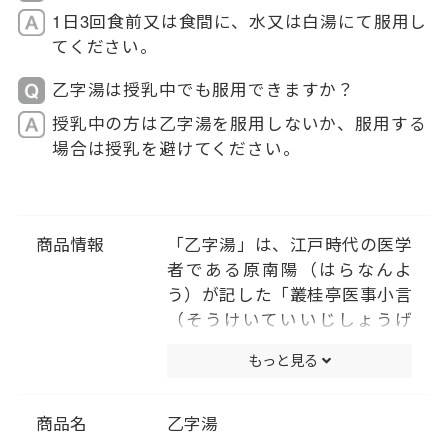
1日3回食前又は食間に、水又は白湯にて服用し
てください。
乙字湯は授乳中でも服用できますか？
授乳中の方は乙字湯を服用しないか、服用する
場合は授乳を避けてください。
商品情報
「乙字湯」は、江戸時代の医学
者である原南陽（はらなんよ
う）が記した「叢桂亭医事小言
（そうけいていいじしょうげ
ん）」に収載されている薬方
もっと見る
で、「痔疾」（ぢ）専門の漢方
処方として創製されました。 そ
の後、同じく江戸時代の医学者
商品名
乙字湯
である浅田宗伯（あさだそうは