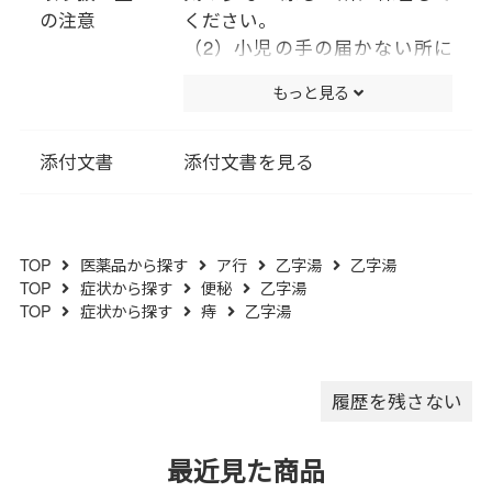
化ケイ素､クロスＣＭＣ-Ｎａ､ク
の注意
ください。
ロスポビドン､ステアリン酸Ｍ
（2）小児の手の届かない所に
ｇを含有する｡
保管してください。
もっと見る
（成分に関連する注意）
（3）他の容器に入れ替えない
本剤は天然物(生薬)のエキスを
でください。（誤用の原因にな
用いていますので､錠剤の色が多
ったり品質が変わります。）
添付文書
添付文書を見る
少異なることがあります｡
（4）使用期限のすぎた商品
は、服用しないでください。
（5）水分が錠剤につきます
TOP
医薬品から探す
ア行
乙字湯
乙字湯
と、変色または色むらを生じる
TOP
症状から探す
便秘
乙字湯
ことがありますので、誤って水
TOP
症状から探す
痔
乙字湯
滴を落としたり、ぬれた手で触
れないでください。
履歴を残さない
最近見た商品