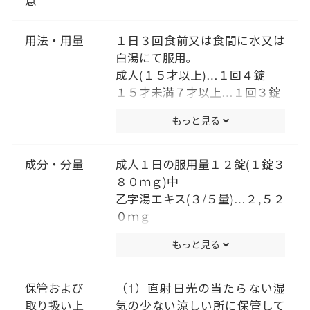
用法・用量
１日３回食前又は食間に水又は
白湯にて服用｡
成人(１５才以上)…１回４錠
１５才未満７才以上…１回３錠
７才未満５才以上…１回２錠
もっと見る
５才未満は服用しないこと
（用法・用量に関連する注意）
小児に服用させる場合には、保
成分・分量
成人１日の服用量１２錠(１錠３
護者の指導監督のもとに服用さ
８０ｍｇ)中
せてください。
乙字湯エキス(３/５量)…２,５２
０ｍｇ
〔トウキ３.６ｇ､サイコ３.０
もっと見る
ｇ､オウゴン１.８ｇ､カンゾウ
１.２ｇ､ショウマ０.９ｇ､ダイ
オウ０.６ｇより抽出。〕
保管および
（1）直射日光の当たらない湿
添加物として､セルロース､二酸
取り扱い上
気の少ない涼しい所に保管して