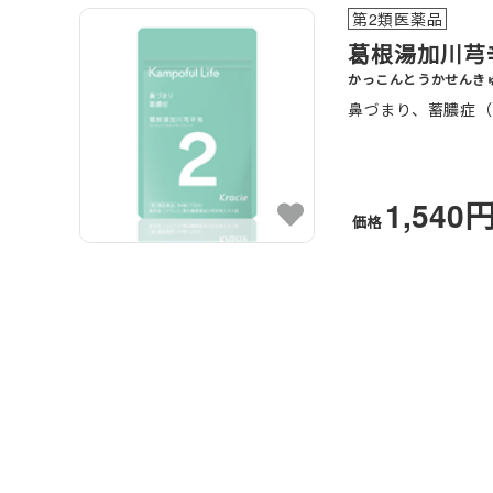
第2類医薬品
葛根湯加川芎
かっこんとうかせんき
鼻づまり、蓄膿症（
1,540
価格