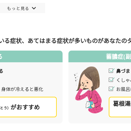
コリなど）などの異物が体内に入ると、体はこれらの物質を排
されてくしゃみが出ます。このような鼻粘膜が炎症を起こし、
アレルギー性鼻炎のほかに、かぜの諸症状に含まれる急性鼻炎
んだ副鼻腔炎・蓄膿症もあります。
工夫などによって症状が緩和できるといわれています。
レルギー薬、抗コリン薬、血管収縮成分などが用いられます。
いる症状、あてはまる症状が多いものが
あなたの
る
蓄膿症(
く、からだの体質である内的要因（内因）が関わってくると考
る
鼻づま
状を抑え、アレルゲンに対し抵抗力を高めます。眠くなる成分
くしゃ
身体が冷えると悪化
お風呂
基準となります。例えば、黄色く粘り気の強い鼻水が出て鼻づ
る、ニキビなどの炎症傾向の強い皮膚炎が認められるなど、こ
葛根湯
漢方薬が適しています。
がおすすめ
とう）
あるものが、あなたにおすすめの処方です。