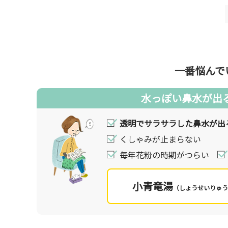
ウイルスやアレルギーの原因物質（花粉やダニ、ホ
します。この働きにより、鼻粘膜の知覚神経が刺激
鼻水など過剰な免疫反応が「鼻炎」の正体です。
鼻炎と言えば、花粉症やハウスダストなどで有名な
化による慢性鼻炎があり、また炎症が鼻腔にまで及
つらい鼻炎ですが、生活習慣や食事、運動、服装の
治療方法は、主に対症療法で抗ヒスタミン薬、抗ア
一番悩んで
水っぽい鼻水が出
漢方の考え方
漢方では、鼻炎はアレルゲンなどの外因だけでな
透明でサラサラした鼻水が出
す。
漢方薬は、鼻水のもととなる水分の代謝改善し症
くしゃみが止まらない
れていません。
毎年花粉の時期がつらい
漢方薬の使い分けでは、炎症症状の程度が重要な
が強い、目が真っ赤に充血して顔ののぼせ感もあ
な症状がみられる場合には熱を冷ます働きの強い
小青竜湯
（しょうせいりゅう
あなたの鼻炎の状態をチェックしてみませんか。
よりチェックの多いものや、一番気になる症状が