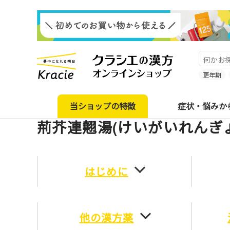
更年期
当ショップの特徴
症状・悩みか
荊芥連翹湯(けいがいれんぎ
はじめに
他の漢方薬