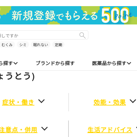
むくみ
シミ
眠れない
定期
ら探す
ブランドから探す
医薬品から探す
ょうとう)
症状・働き
効能・効果
注意点・併用
生活アドバイス