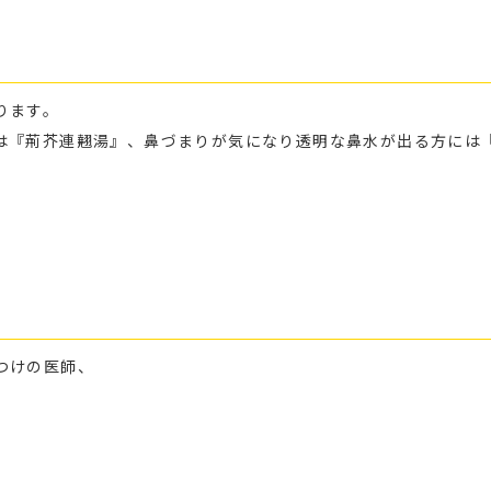
ります。
は『荊芥連翹湯』、鼻づまりが気になり透明な鼻水が出る方には
。
つけの医師、