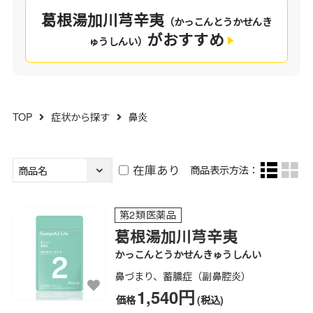
適しています。
葛根湯加川芎辛夷
（かっこんとうかせんき
がおすすめ
ゅうしんい）
あなたの鼻炎の状態をチェックしてみませんか。
よりチェックの多いものや、一番気になる症状が
あるものが、あなたにおすすめの処方です。
TOP
症状から探す
鼻炎
在庫あり
商品表示方法：
第2類医薬品
葛根湯加川芎辛夷
かっこんとうかせんきゅうしんい
鼻づまり、蓄膿症（副鼻腔炎）
1,540円
価格
(税込)