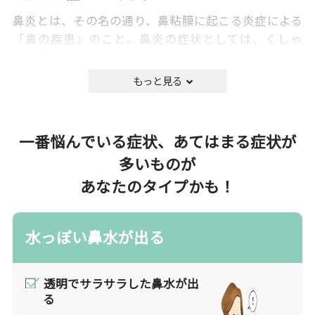
鼻炎とは、その名の通り、鼻粘膜に起こる炎症による
「鼻の疾患」のこと。鼻炎の症状としては、くしゃ
み、鼻水、鼻づまりがよく知られています。
ウイルスやアレルギーの原因物質（花粉やダニ、ホコ
リなど）などの異物が体内に入ると、体はこれらの物
質を排除しようとします。この働きにより、鼻粘膜の
一番悩んでいる症状、あてはまる症状が
知覚神経が刺激されてくしゃみが出ます。このような
多いものが
鼻粘膜が炎症を起こし、くしゃみや鼻水など過剰な免
あなたのタイプかも！
疫反応が「鼻炎」の正体です。
鼻炎と言えば、花粉症やハウスダストなどで有名なア
レルギー性鼻炎のほかに、かぜの諸症状に含まれる急
水っぽい鼻水が出る
性鼻炎やその慢性化による慢性鼻炎があり、また炎症
が鼻腔にまで及んだ副鼻腔炎・蓄膿症もあります。
つらい鼻炎ですが、生活習慣や食事、運動、服装の工
透明でサラサラした鼻水が出
夫などによって症状が緩和できるといわれています。
る
治療方法は、主に対症療法で抗ヒスタミン薬、抗アレ