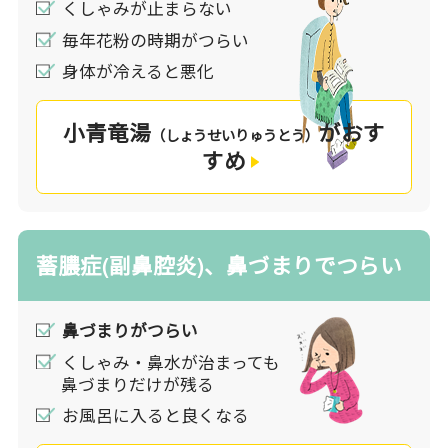
くしゃみが止まらない
ルギー薬、抗コリン薬、血管収縮成分などが用いられ
毎年花粉の時期がつらい
ます。
身体が冷えると悪化
漢方の考え方
小青竜湯
がおす
（しょうせいりゅうとう）
漢方では、鼻炎はアレルゲンなどの外因だけでな
すめ
く、からだの体質である内的要因（内因）が関わ
ってくると考えます。
漢方薬は、鼻水のもととなる水分の代謝改善し症
状を抑え、アレルゲンに対し抵抗力を高めます。
蓄膿症(副鼻腔炎)、鼻づまりでつらい
眠くなる成分が含まれていません。
漢方薬の使い分けでは、炎症症状の程度が重要な
鼻づまりがつらい
基準となります。例えば、黄色く粘り気の強い鼻
水が出て鼻づまり感が強い、目が真っ赤に充血し
くしゃみ・鼻水が治まっても
鼻づまりだけが残る
て顔ののぼせ感もある、ニキビなどの炎症傾向の
強い皮膚炎が認められるなど、このような症状が
お風呂に入ると良くなる
みられる場合には熱を冷ます働きの強い漢方薬が