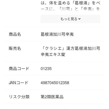
は、体を温める「葛根湯」をベ
ースに、「川芎」と「辛夷」を
配合することで、冷えによって
もっと見る
たまった「水（すい）」の発散
を促して、鼻づまり、蓄膿症(副
鼻腔炎)などの症状を改善する医
商品名
葛根湯加川芎辛夷
薬品です。
アレルゲン、寒冷等によるアレ
販売名
「クラシエ」漢方葛根湯加川芎
ルギーやウイルス感染により鼻
辛夷エキス錠
粘膜がうっ血し、鼻づまりなど
の症状をひきおこします。この
商品コード
01235
ような症状や、長引いて慢性化
した鼻炎、蓄膿症に効果があり
ます。
JANコード
4987045012358
眠くなる成分は入っていませ
ん。
リスク分類
第2類医薬品