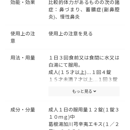
効能・効果
比較的体力があるものの次の諸
症：鼻づまり、蓄膿症(副鼻腔
炎)、慢性鼻炎
使用上の注
使用上の注意を見る
意
用法・用量
１日３回食前又は食間に水又は
白湯にて服用。
成人(１５才以上)…１回４錠
１５才未満７才以上…１回３錠
７才未満５才以上…１回２錠
もっと見る
５才未満は服用しないこと
(用法・用量に関連する注意)
小児に服用させる場合には、保
成分・分量
成人１日の服用量１２錠(１錠３
護者の指導監督のもとに服用さ
１０ｍｇ)中
せてください。
葛根湯加川芎辛夷エキス(１／２