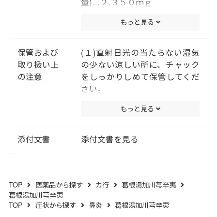
量)…２,３５０ｍｇ
〔カッコン・マオウ各２．０
もっと見る
ｇ、タイソウ・センキュウ・シ
ンイ各１.５ｇ、ケイヒ・シャク
ヤク・カンゾウ各１.０ｇ、ショ
保管および
(１)直射日光の当たらない湿気
ウキョウ０.５ｇより抽出。〕
取り扱い上
の少ない涼しい所に、チャック
添加物として、ヒドロキシプロ
の注意
をしっかりしめて保管してくだ
ピルセルロース、クロスポビド
さい。
ン、クロスＣＭＣ－Ｎａ、ステ
(２)小児の手の届かない所に保
もっと見る
アリン酸Mｇ、二酸化ケイ素、
管してください。
セルロースを含有する。
(３)他の容器に入れ替えないで
ください。(誤用の原因になった
添付文書
添付文書を見る
り品質が変わります。)
(４)使用期限を過ぎた製品は服
用しないでください。
TOP
医薬品から探す
カ行
葛根湯加川芎辛夷
(５)水分が錠剤につきますと、
葛根湯加川芎辛夷
変色または色むらを生じること
TOP
症状から探す
鼻炎
葛根湯加川芎辛夷
がありますので、誤って水滴を