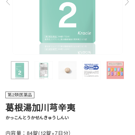
第2類医薬品
葛根湯加川芎辛夷
かっこんとうかせんきゅうしんい
内容量：
84錠(12錠×7日分）