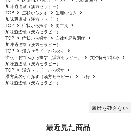
（6）水分が錠剤につきます
加味逍遙散（漢方セラピー）
TOP
症状から探す
生理の悩み
と、変色または色むらを生じる
加味逍遙散（漢方セラピー）
ことがありますので、誤って水
TOP
症状から探す
更年期
滴を落としたり、ぬれた手で触
加味逍遙散（漢方セラピー）
れないでください。
TOP
症状から探す
自律神経失調症
加味逍遙散（漢方セラピー）
TOP
漢方セラピーから探す
症状・お悩みから探す（漢方セラピー）
女性特有の悩み
加味逍遙散（漢方セラピー）
TOP
漢方セラピーから探す
漢方薬名から探す（漢方セラピー）
カ行
加味逍遙散（漢方セラピー）
履歴を残さない
最近見た商品