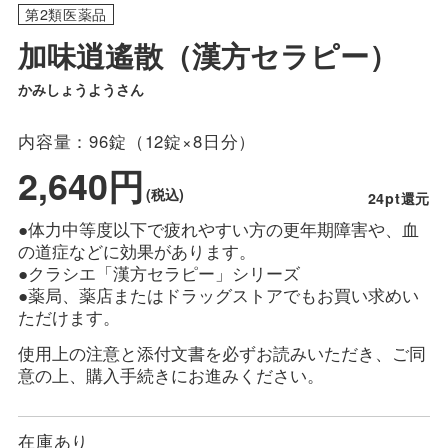
第2類医薬品
加味逍遙散（漢方セラピー）
かみしょうようさん
内容量：
96錠（12錠×8日分）
2,640円
(税込)
24pt還元
●体力中等度以下で疲れやすい方の更年期障害や、血
の道症などに効果があります。
●クラシエ「漢方セラピー」シリーズ
●薬局、薬店またはドラッグストアでもお買い求めい
ただけます。
使用上の注意と添付文書を必ずお読みいただき、ご同
意の上、購入手続きにお進みください。
在庫あり