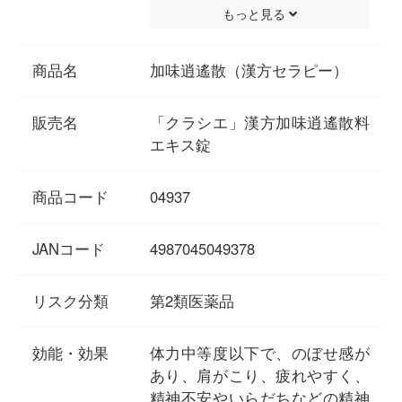
もっと見る
れている薬方です。
●体力中等度以下で疲れやすい
方の更年期障害や、血の道症な
商品名
加味逍遙散（漢方セラピー）
どに効果があります。
販売名
「クラシエ」漢方加味逍遙散料
エキス錠
商品コード
04937
JANコード
4987045049378
リスク分類
第2類医薬品
効能・効果
体力中等度以下で、のぼせ感が
あり、肩がこり、疲れやすく、
精神不安やいらだちなどの精神