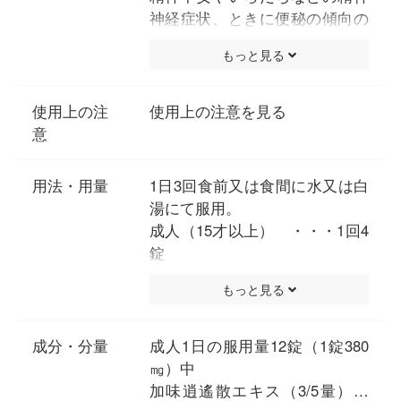
神経症状、ときに便秘の傾向の
あるものの次の諸症：冷え症、
もっと見る
虚弱体質、月経不順、月経困
難、更年期障害、血の道症、不
眠症
使用上の注
使用上の注意を見る
（注）「血の道症」とは、月
意
経、妊娠、出産、産後、更年期
など女性のホルモンの変動に伴
用法・用量
1日3回食前又は食間に水又は白
って現れる精神不安やいらだち
湯にて服用。
などの精神神経症状および身体
成人（15才以上） ・・・1回4
症状を指します。
錠
15才未満7才以上・・・1回3錠
もっと見る
7才未満5才以上 ・・・1回2錠
5才未満は服用しないこと
成分・分量
成人1日の服用量12錠（1錠380
㎎）中
加味逍遙散エキス（3/5量）…