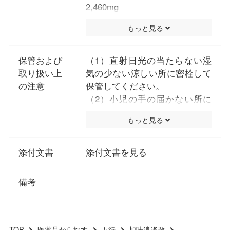
2,460mg
トウキ・シャクヤク・ビャクジ
もっと見る
ュツ・ブクリョウ・サイコ各
1.8g、ボタンピ・サンシシ各
1.2g、カンゾウ0.9g、ショウキ
保管および
（1）直射日光の当たらない湿
ョウ0.3g、ハッカ0.6gより抽
取り扱い上
気の少ない涼しい所に密栓して
出。
の注意
保管してください。
添加物として、セルロース、二
（2）小児の手の届かない所に
酸化ケイ素、クロスCMC-Na、
保管してください。
もっと見る
クロスポビドン、ステアリン酸
（3）他の容器に入れ替えない
Mgを含有する。
でください。（誤用の原因にな
ったり品質が変わります。）
添付文書
添付文書を見る
（4）ビンの中の詰物は、輸送
中に錠剤が破損するのを防ぐた
備考
めのものです。開栓後は不要と
なりますのですててください。
（5）使用期限を過ぎた製品は
服用しないでください。
TOP
医薬品から探す
カ行
加味逍遙散