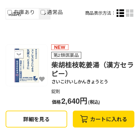
在庫あり
通常品
商品表示方法：
第2類医薬品
柴胡桂枝乾姜湯（漢方セラ
ピー）
さいこけいしかんきょうとう
錠剤
2,640円
価格
(税込)
詳細を見る
カートに入れる