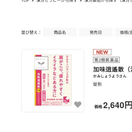
TOP
漢方セラピーから探す
漢方薬名から探す（漢方
並び替え：
商品名
発売日
価格(
第2類医薬品
加味逍遙散（
かみしょうようさん
錠剤
2,640
価格