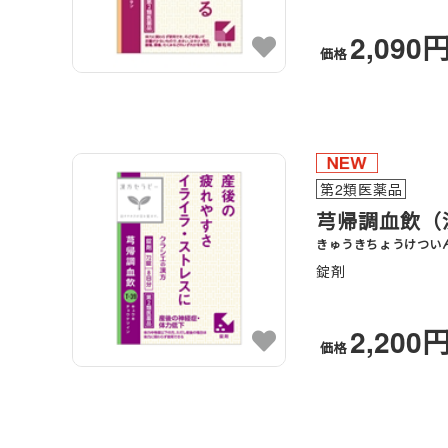
2,090
価格
第2類医薬品
芎帰調血飲（
きゅうきちょうけつい
錠剤
2,200
価格