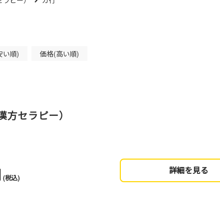
セラピー）
カ行
安い順)
価格(高い順)
漢方セラピー）
円
詳細を見る
(税込)