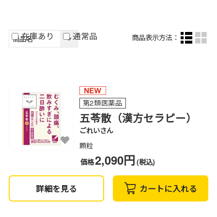
在庫あり
通常品
商品表示方法：
第2類医薬品
五苓散（漢方セラピー）
ごれいさん
顆粒
2,090円
価格
(税込)
詳細を見る
カートに入れる