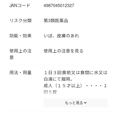
陳代謝を促すことから、不要な
JANコード
4987045012327
角質が堆積してしまったイボに
も効果的です。
リスク分類
第3類医薬品
効能・効果
いぼ、皮膚のあれ
使用上の注
使用上の注意を見る
意
用法・用量
１日３回食前又は食間に水又は
白湯にて服用。
成人（１５才以上）・・・・１
回５錠
１５歳未満は服用しないこと
もっと見る