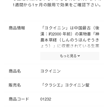
1週間から1ヶ月の服用で効果をご確認下さい。
商品情報
「ヨクイニン」は中国最古（後
漢：約2000 年前）の薬物書「神
農本草経（しんのうほんぞうき
ょう）」に収載されている生薬
です。「神農本草経」の中でも
もっと見る
「命を養う」とされる「上薬」
に分類されており、「ヨクイニ
ン」は古くから食用としても宮
商品名
ヨクイニン
廷料理の材料や産後の回復食、
美容にも使われてきました。 肌
販売名
「クラシエ」ヨクイニン錠
の新陳代謝の低下による荒れに
用いられる生薬で、肌のキメが
商品コード
01232
乱れて化粧ノリが悪くなった方
におすすめです。 また、肌の新