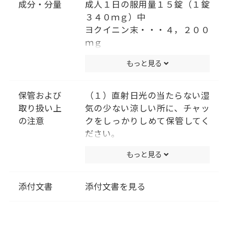
成分・分量
成人１日の服用量１５錠（１錠
３４０ｍｇ）中
ヨクイニン末・・・４，２００
ｍｇ
添加物として､二酸化ケイ素、ク
もっと見る
ロスＣＭＣ-Ｎａ、ステアリン酸
Ｍｇを含有する｡
（成分に関連する注意）
保管および
（１）直射日光の当たらない湿
本剤は天然物(ヨクイニン)を用
取り扱い上
気の少ない涼しい所に、チャッ
いていますので､錠剤の色が多少
の注意
クをしっかりしめて保管してく
異なることや、錠剤の表面に黒
ださい。
褐色の斑点が見られることがあ
（２）小児の手の届かない所に
もっと見る
ります｡また、ヨクイニン特有
保管してください。
のにおいを感じることがありま
（３）他の容器に入れ替えない
す。
でください。（誤用の原因にな
添付文書
添付文書を見る
ったり品質が変わります。）
（４）使用期限を過ぎた製品は
服用しないでください。