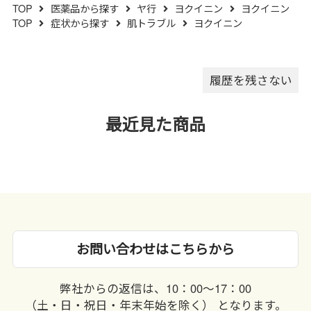
TOP
医薬品から探す
ヤ行
ヨクイニン
ヨクイニン
（５）水分が錠剤につきます
TOP
症状から探す
肌トラブル
ヨクイニン
と、変色または色むらを生じる
ことがありますので、誤って水
滴を落としたり、ぬれた手で触
れないでください。
履歴を残さない
最近見た商品
お問い合わせはこちらから
弊社からの返信は、10：00〜17：00
（土・日・祝日・年末年始を除く） となります。