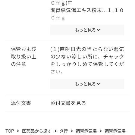
護者の指導監督のもとに服用さ
０ｍｇ)中
せてください。
調胃承気湯エキス粉末…１,１０
０ｍｇ
〔ダイオウ２.５ｇ、カンゾウ
もっと見る
１.０ｇ、無水ボウショウ０.５
ｇより抽出。〕
添加物として、アルファー化デ
保管および
(１)直射日光の当たらない湿気
ンプン、ステアリン酸Mｇ、ク
取り扱い上
の少ない涼しい所に、チャック
ロスＣＭＣ－Ｎａ、二酸化ケイ
の注意
をしっかりしめて保管してくだ
素、セルロースを含有する。
さい。
(２)小児の手の届かない所に保
もっと見る
管してください。
(３)他の容器に入れ替えないで
ください。(誤用の原因になった
添付文書
添付文書を見る
り品質が変わります。)
(４)使用期限を過ぎた製品は服
用しないでください。
TOP
医薬品から探す
タ行
調胃承気湯
調胃承気湯
(５)水分が錠剤につきますと、