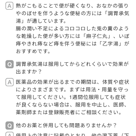
熱がこもることで便が硬くなり、おなかの張り
やのぼせを伴うような便秘の方には「調胃承気
湯」が適しています。
腸の潤い不足によるコロコロした兎の糞のよう
な乾燥した便が多い方には「麻子仁丸」、いぼ
痔やきれ痔など痔を伴う便秘には「乙字湯」が
おすすめです。
調胃承気湯は服用してからどれくらいで効果が
出ますか？
医薬品の効果が出るまでの期間は、体質や症状
によりさまざまです。まずは用法・用量を守っ
て服用してください。1週間位服用しても症状
が良くならない場合は、服用を中止し、医師、
薬剤師または登録販売者にご相談ください。
他のお薬と併用しても問題ありませんか？
使用上の注意に記載のとおり、他の瀉下薬（下