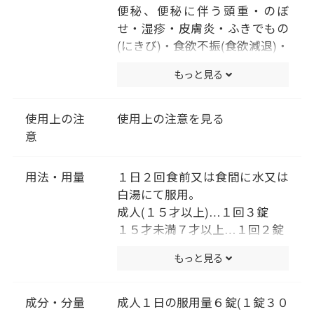
便秘、便秘に伴う頭重・のぼ
せ・湿疹・皮膚炎・ふきでもの
(にきび)・食欲不振(食欲減退)・
腹部膨満・腸内異常醗酵・痔な
もっと見る
どの症状の緩和
使用上の注
使用上の注意を見る
意
用法・用量
１日２回食前又は食間に水又は
白湯にて服用。
成人(１５才以上)…１回３錠
１５才未満７才以上…１回２錠
７才未満５才以上…１回１錠
もっと見る
５才未満は服用しないこと
(用法・用量に関連する注意)
小児に服用させる場合には、保
成分・分量
成人１日の服用量６錠(１錠３０