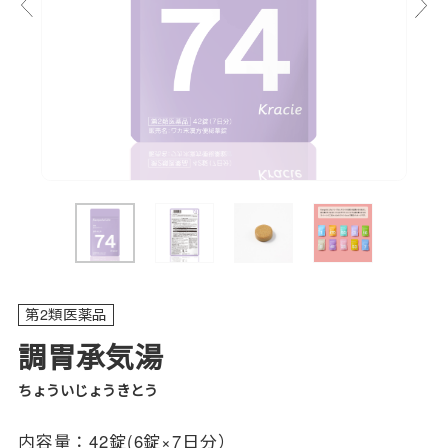
第2類医薬品
調胃承気湯
ちょういじょうきとう
内容量：
42錠(6錠×7日分）