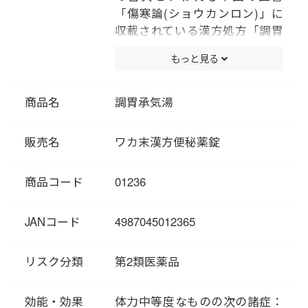
「傷寒論(ショウカンロン)」に
収載されている漢方処方「調胃
承気湯(チョウイジョウキト
もっと見る
ウ)」にもとづいた製剤です。
慢性および急性の便秘に対し
て、おだやかに、すぐれた排便
商品名
調胃承気湯
効果があります。
「気」の停滞をスムーズにする
販売名
ワカ末漢方便秘薬錠
ことにより排便を促すだけでは
なく、余分な熱を冷ましのぼせ
商品コード
01236
を改善する処方です。
JANコード
4987045012365
リスク分類
第2類医薬品
効能・効果
体力中等度なものの次の諸症：