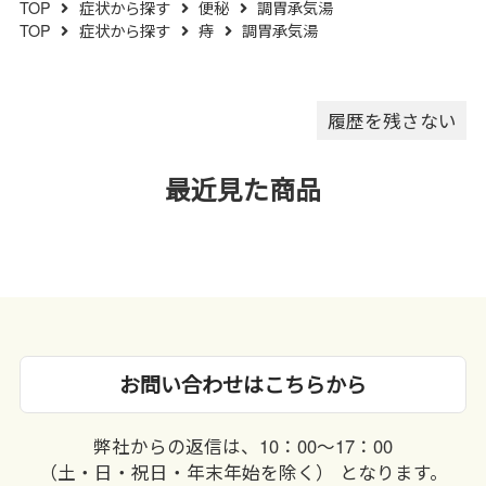
TOP
症状から探す
便秘
調胃承気湯
変色または色むらを生じること
TOP
症状から探す
痔
調胃承気湯
がありますので、誤って水滴を
落としたり、ぬれた手で触れな
いでください。
履歴を残さない
最近見た商品
お問い合わせはこちらから
弊社からの返信は、10：00〜17：00
（土・日・祝日・年末年始を除く） となります。