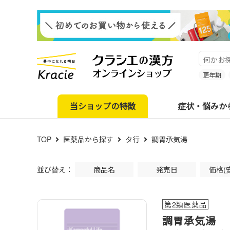
更年期
当ショップの特徴
症状・悩みか
TOP
医薬品から探す
タ行
調胃承気湯
並び替え：
商品名
発売日
価格(
第2類医薬品
調胃承気湯