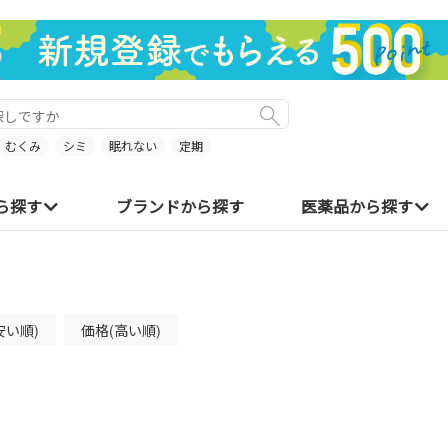
むくみ
シミ
眠れない
定期
ら探す
ブランドから探す
医薬品から探す
安い順)
価格(高い順)