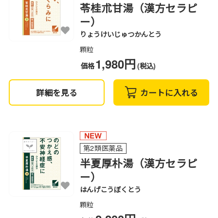
苓桂朮甘湯（漢方セラピ
ー）
りょうけいじゅつかんとう
顆粒
1,980円
価格
(税込)
詳細を見る
カートに入れる
第2類医薬品
半夏厚朴湯（漢方セラピ
ー）
はんげこうぼくとう
顆粒