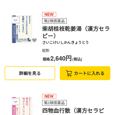
第2類医薬品
柴胡桂枝乾姜湯（漢方セラ
ピー）
さいこけいしかんきょうとう
錠剤
2,640円
価格
(税込)
詳細を見る
カートに入れる
第3類医薬品
四物血行散（漢方セラピ