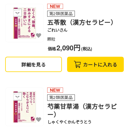
第2類医薬品
五苓散（漢方セラピー）
ごれいさん
顆粒
2,090円
価格
(税込)
詳細を見る
カートに入れる
第2類医薬品
芍薬甘草湯（漢方セラピ
ー）
しゃくやくかんぞうとう