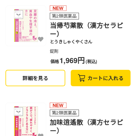
第2類医薬品
当帰芍薬散（漢方セラピ
ー）
とうきしゃくやくさん
錠剤
1,969円
価格
(税込)
詳細を見る
カートに入れる
第2類医薬品
加味逍遙散（漢方セラピ
ー）