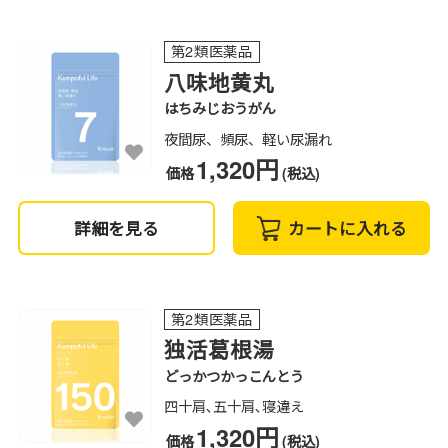
第2類医薬品
八味地黄丸
はちみじおうがん
夜間尿、頻尿、軽い尿漏れ
1,320円
価格
(税込)
詳細を見る
カートに入れる
第2類医薬品
独活葛根湯
どっかつかっこんとう
四十肩､五十肩､寝違え
1,320円
価格
(税込)