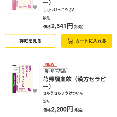
ー）
しもつけっこうさん
散剤
2,541円
価格
(税込)
詳細を見る
カートに入れる
第2類医薬品
芎帰調血飲（漢方セラピ
ー）
きゅうきちょうけついん
錠剤
2,200円
価格
(税込)