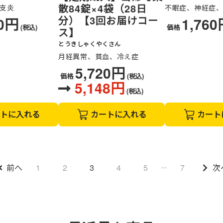
散84錠×4袋（28日
管支炎
不眠症、神経症
分）【3回お届けコー
00円
1,76
(税込)
価格
ス】
とうきしゃくやくさん
月経異常、貧血、冷え症
5,720円
価格
(税込)
5,148円
(税込)
トに入れる
カートに入れる
カート
...
前へ
1
2
3
4
5
7
次