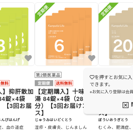
第2類医薬品
第2類医薬品
を押すとお気に入
できます。
入】抑肝散加
【定期購入】十味敗毒
【定期購入
※お気に入り登録は会
84錠×4袋
湯 84錠×4袋（28日
湯 84錠×4
）【3回お届
分）【3回お届けコー
分）【3回
】
ス】
ス】
ちんぴはんげ
じゅうみはいどくとう
ぼういおうぎとう
症、血の道症
湿疹・皮膚炎、じんましん
むくみ、肥満症