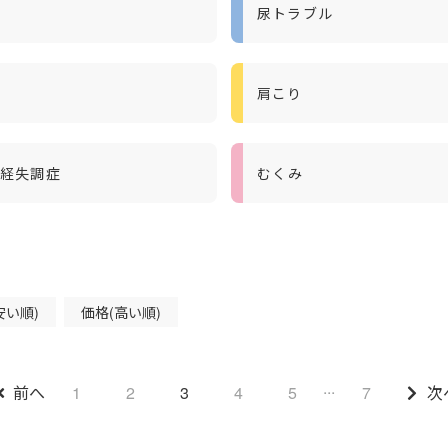
尿トラブル
肩こり
経失調症
むくみ
安い順)
価格(高い順)
...
前へ
1
2
3
4
5
7
次