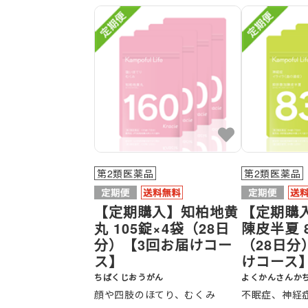
第2類医薬品
第2類医薬品
【定期購入】知柏地黄
【定期購
丸 105錠×4袋（28日
陳皮半夏 
分）【3回お届けコー
（28日分
ス】
けコース
ちばくじおうがん
よくかんさんか
顔や四肢のほてり、むくみ
不眠症、神経