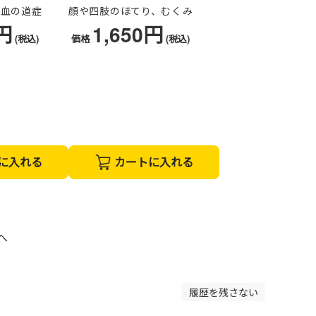
、血の道症
顔や四肢のほてり、むくみ
0円
1,650円
(税込)
価格
(税込)
に入れる
カートに入れる
へ
履歴を残さない