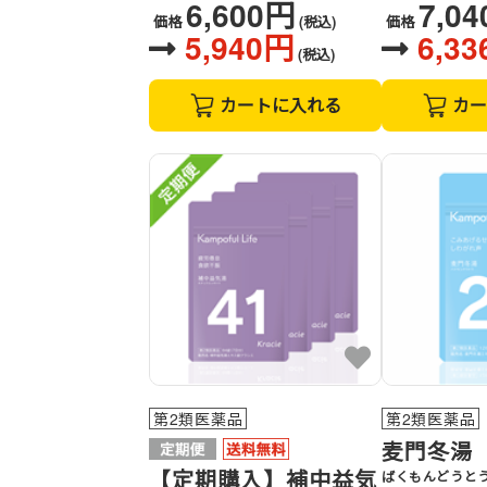
6,600円
7,0
価格
(税込)
価格
5,940円
6,3
(税込)
カートに入れる
カー
第2類医薬品
第2類医薬品
麦門冬湯
【定期購入】補中益気
ばくもんどうと