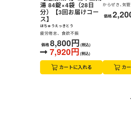
湯 84錠×4袋（28日
からぜき､気
分）【3回お届けコー
2,2
価格
ス】
ほちゅうえっきとう
疲労倦怠、食欲不振
8,800円
価格
(税込)
7,920円
(税込)
カートに入れる
カー