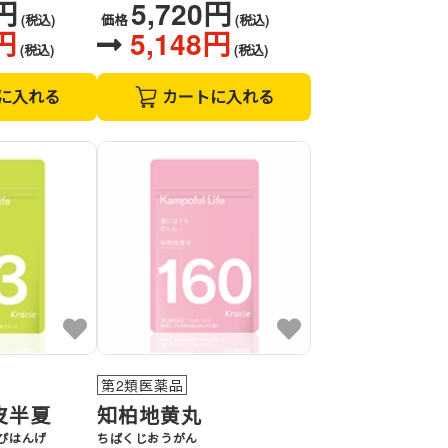
0円
5,720円
(税込)
価格
(税込)
円
5,148円
(税込)
(税込)
に入れる
カートに入れる
第2類医薬品
皮半夏
知柏地黄丸
ぴはんげ
ちばくじおうがん