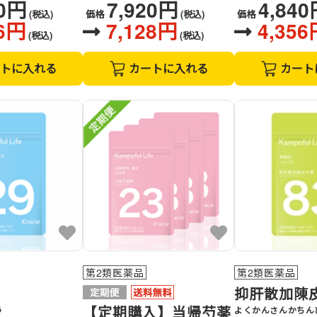
40円
7,920円
4,84
(税込)
価格
(税込)
価格
36円
7,128円
4,356
(税込)
(税込)
トに入れる
カートに入れる
カート
第2類医薬品
第2類医薬品
抑肝散加陳
【定期購入】当帰芍薬
う
よくかんさんかちん