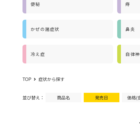
便秘
痔
かぜの諸症状
鼻炎
冷え症
自律神
TOP
症状から探す
並び替え：
商品名
発売日
価格(