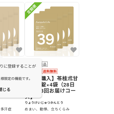
第2類医薬品
りに登録することが
】防已黄耆
【定期購入】苓桂朮甘
員様限定の機能です。
袋（28日
湯 126錠×4袋（28日
閉じる
お届けコー
分）【3回お届けコー
ス】
りょうけいじゅつかんとう
、多汗症
めまい、動悸、立ちくらみ