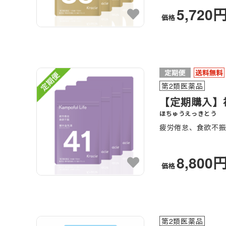
5,720
価格
第2類医薬品
【定期購入】補
ほちゅうえっきとう
疲労倦怠、食欲不
8,800
価格
第2類医薬品