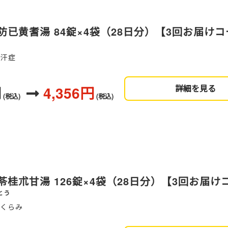
已黄耆湯 84錠×4袋（28日分）【3回お届け
多汗症
円
4,356円
詳細を見る
(税込)
(税込)
桂朮甘湯 126錠×4袋（28日分）【3回お届け
とう
ちくらみ