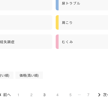
尿トラブル
肩こり
経失調症
むくみ
安い順)
価格(高い順)
...
前へ
1
2
3
4
5
7
次