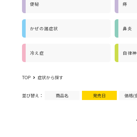
便秘
痔
かぜの諸症状
鼻炎
冷え症
自律神
TOP
症状から探す
並び替え：
商品名
発売日
価格(