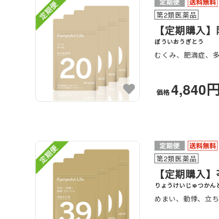
第2類医薬品
【定期購入】防
ぼういおうぎとう
むくみ、肥満症、
4,840
価格
第2類医薬品
【定期購入】苓
りょうけいじゅつかん
めまい、動悸、立