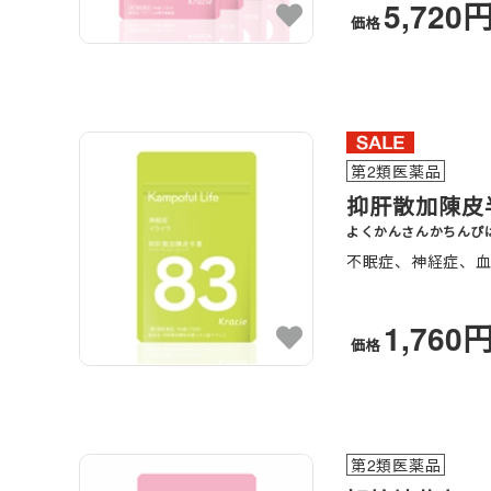
5,720
価格
第2類医薬品
抑肝散加陳皮
よくかんさんかちんぴ
不眠症、神経症、
1,760
価格
第2類医薬品