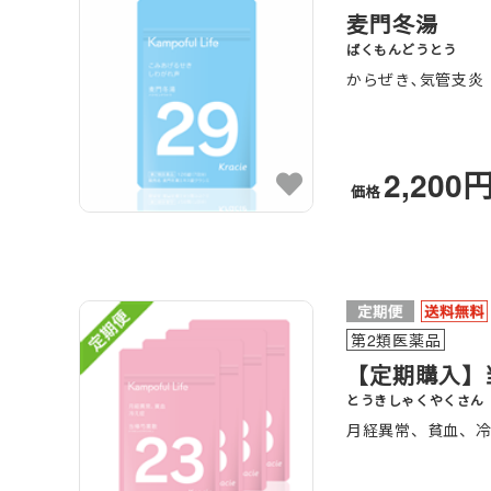
麦門冬湯
ばくもんどうとう
からぜき､気管支炎
2,200
価格
第2類医薬品
【定期購入】
とうきしゃくやくさん
月経異常、貧血、