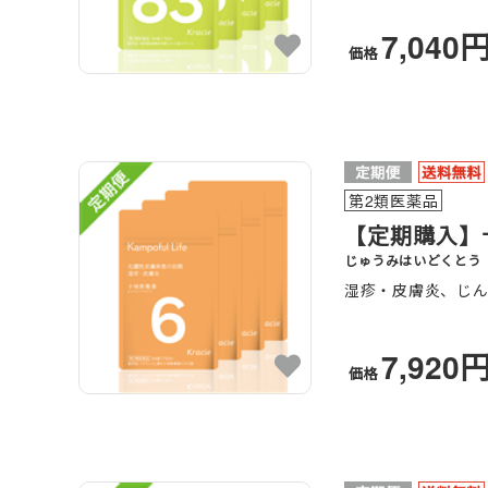
7,040
価格
第2類医薬品
【定期購入】十
じゅうみはいどくとう
湿疹・皮膚炎、じ
7,920
価格