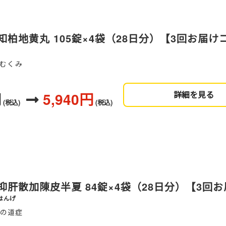
柏地黄丸 105錠×4袋（28日分）【3回お届け
、むくみ
円
5,940円
詳細を見る
(税込)
(税込)
抑肝散加陳皮半夏 84錠×4袋（28日分）【3回
はんげ
血の道症