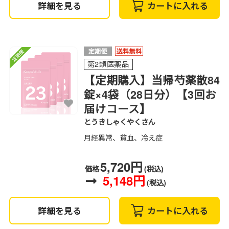
詳細を見る
カートに入れる
第2類医薬品
【定期購入】当帰芍薬散84
錠×4袋（28日分）【3回お
届けコース】
とうきしゃくやくさん
月経異常、貧血、冷え症
5,720円
価格
(税込)
5,148円
(税込)
詳細を見る
カートに入れる