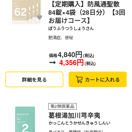
【定期購入】防風通聖散
84錠×4袋（28日分）【3回
お届けコース】
ぼうふうつうしょうさん
肥満症、便秘
4,840円
価格
(税込)
4,356円
(税込)
詳細を見る
カートに入れる
第2類医薬品
葛根湯加川芎辛夷
かっこんとうかせんきゅうしんい
鼻づまり、蓄膿症（副鼻腔炎）