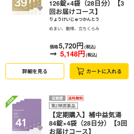
126錠×4袋（28日分）【3
回お届けコース】
りょうけいじゅつかんとう
めまい、動悸、立ちくらみ
5,720円
価格
(税込)
5,148円
(税込)
詳細を見る
カートに入れる
第2類医薬品
【定期購入】補中益気湯
84錠×4袋（28日分）【3回
お届けコース】