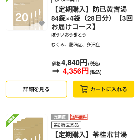
【定期購入】防已黄耆湯
84錠×4袋（28日分）【3回
お届けコース】
ぼういおうぎとう
むくみ、肥満症、多汗症
4,840円
価格
(税込)
4,356円
(税込)
詳細を見る
カートに入れる
第2類医薬品
【定期購入】苓桂朮甘湯