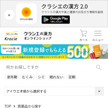
×
カート
メニュー
更年期
むくみ
シミ
眠れない
定期
アイウエオ順から選択する
TOP
医薬品から探す