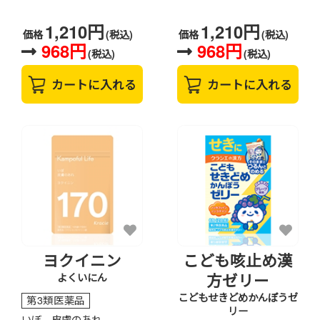
1,210円
1,210円
価格
(税込)
価格
(税込)
968円
968円
(税込)
(税込)
カートに入れる
カートに入れる
ヨクイニン
こども咳止め漢
方ゼリー
よくいにん
こどもせきどめかんぽうゼ
第3類医薬品
リー
いぼ、皮膚のあれ