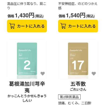
高血圧に伴う耳なり、肩こ
不安神経症、のどのつかえ
り
感
1,430円
1,540円
価格
(税込)
価格
(税込)
カートに入れる
カートに入れる
葛根湯加川芎辛
五苓散
夷
ごれいさん
かっこんとうかせんきゅう
第2類医薬品
しんい
頭痛、むくみ、二日酔