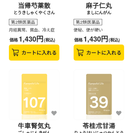
当帰芍薬散
麻子仁丸
とうきしゃくやくさん
ましにんがん
第2類医薬品
第2類医薬品
月経異常、貧血、冷え症
便秘、便が硬い
1,430円
1,430円
価格
(税込)
価格
(税込)
カートに入れる
カートに入れる
牛車腎気丸
苓桂朮甘湯
ごしゃじんきがん
りょうけいじゅつかんとう