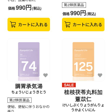
第2類医薬品
990円
価格
(税込)
990円
価格
(税込)
カートに入れる
カートに入れる
調胃承気湯
桂枝茯苓丸料加
ちょういじょうきとう
薏苡仁
第2類医薬品
けいしぶくりょうがんりょ
便秘、便秘に伴うおなかの
うかよくいにん
張り