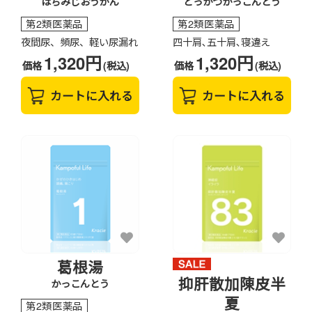
はちみじおうがん
どっかつかっこんとう
第2類医薬品
第2類医薬品
夜間尿、頻尿、軽い尿漏れ
四十肩､五十肩､寝違え
1,320円
1,320円
価格
(税込)
価格
(税込)
カートに入れる
カートに入れる
葛根湯
抑肝散加陳皮半
かっこんとう
夏
第2類医薬品