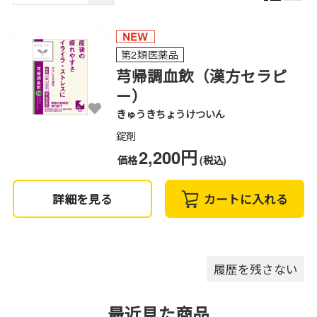
第2類医薬品
芎帰調血飲（漢方セラピ
ー）
きゅうきちょうけついん
錠剤
2,200円
価格
(税込)
詳細を見る
カートに入れる
履歴を残さない
最近見た商品