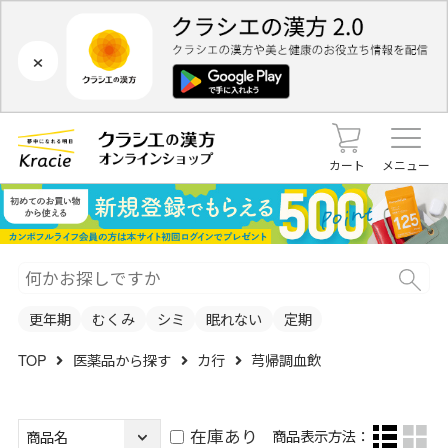
×
カート
メニュー
更年期
むくみ
シミ
眠れない
定期
TOP
医薬品から探す
カ行
芎帰調血飲
在庫あり
商品表示方法：