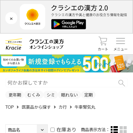
×
カート
メニュー
更年期
むくみ
シミ
眠れない
定期
TOP
医薬品から探す
カ行
牛車腎気丸
在庫あり
商品表示方法：