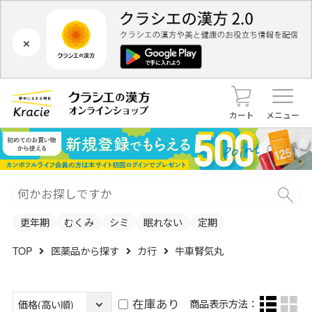
×
カート
メニュー
更年期
むくみ
シミ
眠れない
定期
TOP
医薬品から探す
カ行
牛車腎気丸
在庫あり
商品表示方法：