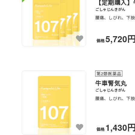
【定期購入】牛
ごしゃじんきがん
腰痛、しびれ、下
5,720
価格
第2類医薬品
牛車腎気丸
ごしゃじんきがん
腰痛、しびれ、下
1,430
価格