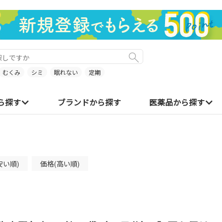
むくみ
シミ
眠れない
定期
ら探す
ブランドから探す
医薬品から探す
安い順)
価格(高い順)