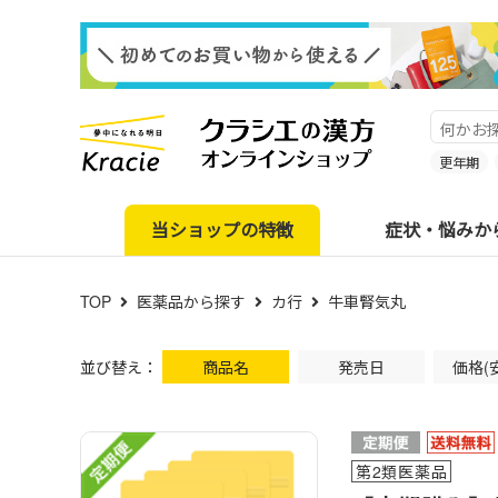
更年期
当ショップの特徴
症状・悩みか
TOP
医薬品から探す
カ行
牛車腎気丸
並び替え：
商品名
発売日
価格(
第2類医薬品