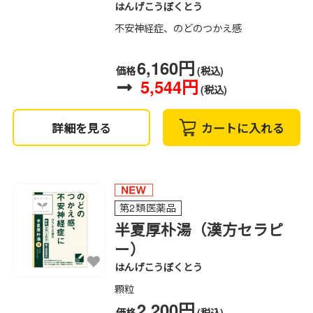
はんげこうぼくとう
不安神経症、のどのつかえ感
6,160円
価格
(税込)
5,544円
(税込)
詳細を見る
カートに入れる
第2類医薬品
半夏厚朴湯（漢方セラピ
ー）
はんげこうぼくとう
顆粒
2,200円
価格
(税込)