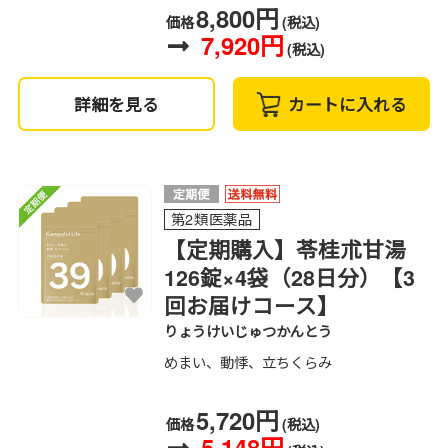
8,800円
価格
(税込)
7,920円
(税込)
詳細を見る
カートに入れる
第2類医薬品
【定期購入】苓桂朮甘湯
126錠×4袋（28日分）【3
回お届けコース】
りょうけいじゅつかんとう
めまい、動悸、立ちくらみ
5,720円
価格
(税込)
5,148円