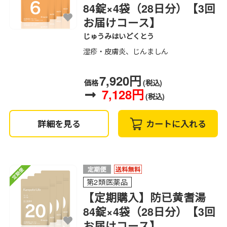
84錠×4袋（28日分）【3回
お届けコース】
じゅうみはいどくとう
湿疹・皮膚炎、じんましん
7,920円
価格
(税込)
7,128円
(税込)
詳細を見る
カートに入れる
第2類医薬品
【定期購入】防已黄耆湯
84錠×4袋（28日分）【3回
お届けコース】