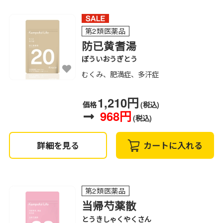
第2類医薬品
防已黄耆湯
ぼういおうぎとう
むくみ、肥満症、多汗症
1,210円
価格
(税込)
968円
(税込)
詳細を見る
カートに入れる
第2類医薬品
当帰芍薬散
とうきしゃくやくさん