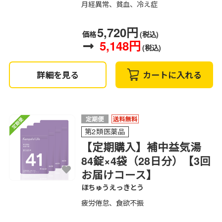
月経異常、貧血、冷え症
5,720円
価格
(税込)
5,148円
(税込)
詳細を見る
カートに入れる
第2類医薬品
【定期購入】補中益気湯
84錠×4袋（28日分）【3回
お届けコース】
ほちゅうえっきとう
疲労倦怠、食欲不振