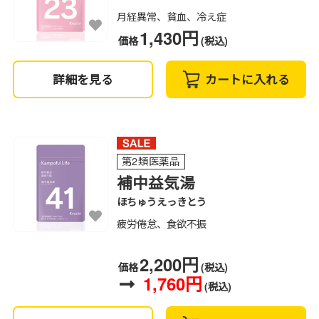
月経異常、貧血、冷え症
1,430円
価格
(税込)
詳細を見る
カートに入れる
第2類医薬品
補中益気湯
ほちゅうえっきとう
疲労倦怠、食欲不振
2,200円
価格
(税込)
1,760円
(税込)