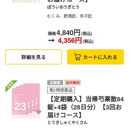
ぼういおうぎとう
むくみ、肥満症、多汗症
4,840円
価格
(税込)
4,356円
(税込)
詳細を見る
カートに入れる
第2類医薬品
【定期購入】当帰芍薬散84
錠×4袋（28日分）【3回お
届けコース】
とうきしゃくやくさん