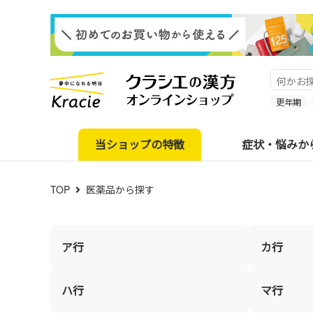
更年期
当ショップの特徴
症状・悩みか
TOP
医薬品から探す
ア行
カ行
ハ行
マ行