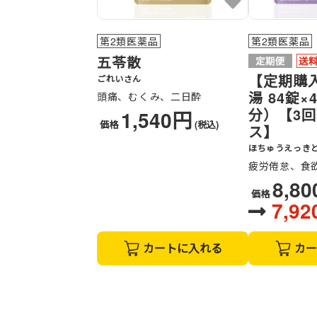
第2類医薬品
第2類医薬品
五苓散
【定期購
ごれいさん
湯 84錠×
頭痛、むくみ、二日酔
分）【3
1,540円
価格
(税込)
ス】
ほちゅうえっき
疲労倦怠、食
8,8
価格
7,9
カートに入れる
カー