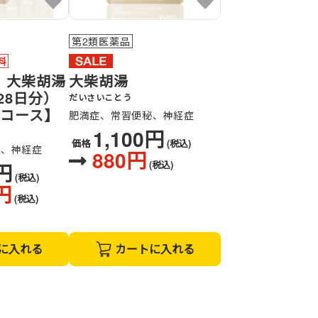
第2類医薬品
】大柴胡湯
大柴胡湯
28日分）
だいさいことう
けコース】
肥満症、常習便秘、神経症
1,100円
価格
(税込)
秘、神経症
880円
(税込)
0円
(税込)
円
(税込)
に入れる
カートに入れる