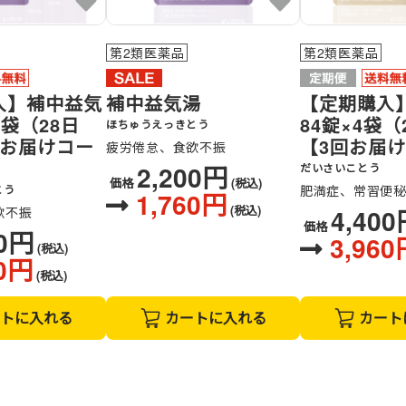
第2類医薬品
第2類医薬品
入】補中益気
補中益気湯
【定期購入
4袋（28日
84錠×4袋（
ほちゅうえっきとう
回お届けコー
【3回お届
疲労倦怠、食欲不振
2,200円
だいさいことう
価格
(税込)
とう
肥満症、常習便
1,760円
(税込)
4,40
欲不振
価格
00円
3,960
(税込)
20円
(税込)
トに入れる
カートに入れる
カート