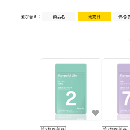
並び替え：
商品名
発売日
価格(
第2類医薬品
第2類医薬品