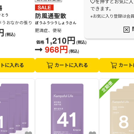
を押すとお気に入
湯
猪苓湯
できます。
防風通聖散
きとう
ちょれいとう
※お気に入り登録は会
伴うおなかの張り
排尿痛、残尿感
ぼうふうつうしょうさん
円
1,87
肥満症、便秘
(税込)
価格
1,210円
価格
(税込)
968円
(税込)
トに入れる
カートに入れる
カート