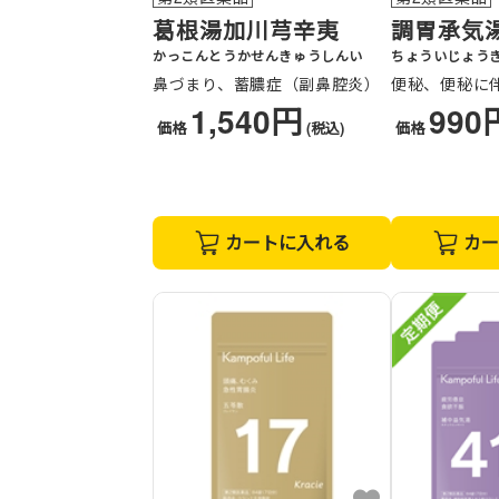
葛根湯加川芎辛夷
調胃承気
かっこんとうかせんきゅうしんい
ちょういじょう
鼻づまり、蓄膿症（副鼻腔炎）
便秘、便秘に
1,540円
990
価格
(税込)
価格
カートに入れる
カー