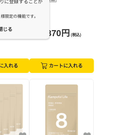
りに登録することが
乙字湯
おつじとう
員様限定の機能です。
痔、便秘
閉じる
0円
1,870円
(税込)
価格
(税込)
に入れる
カートに入れる