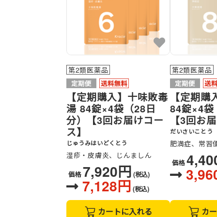
第2類医薬品
第2類医薬品
【定期購入】十味敗毒
【定期購
湯 84錠×4袋（28日
84錠×4
分）【3回お届けコー
【3回お
ス】
だいさいことう
じゅうみはいどくとう
肥満症、常習
4,4
湿疹・皮膚炎、じんましん
価格
7,920円
3,9
価格
(税込)
7,128円
(税込)
カートに入れる
カー