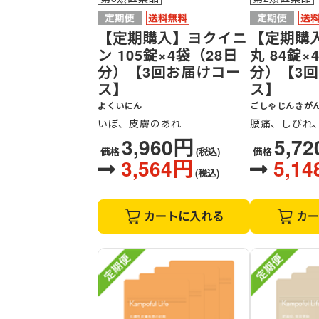
【定期購入】ヨクイニ
【定期購
ン 105錠×4袋（28日
丸 84錠×
分）【3回お届けコー
分）【3
ス】
ス】
よくいにん
ごしゃじんきが
いぼ、皮膚のあれ
腰痛、しびれ
3,960円
5,7
価格
(税込)
価格
3,564円
5,1
(税込)
カートに入れる
カー