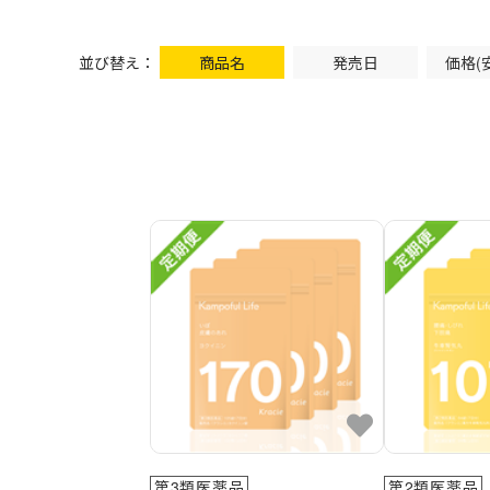
並び替え：
商品名
発売日
価格(
第3類医薬品
第2類医薬品