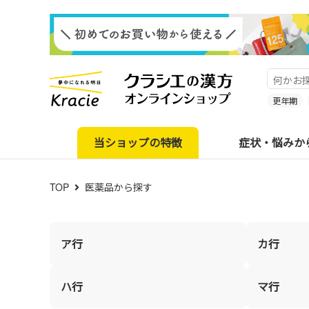
更年期
当ショップの特徴
症状・悩みか
TOP
医薬品から探す
ア行
カ行
ハ行
マ行