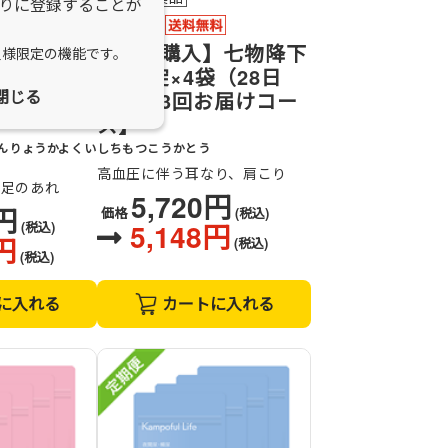
りに登録することが
】桂枝茯苓
【定期購入】七物降下
員様限定の機能です。
 56錠×4
湯 84錠×4袋（28日
閉じる
）【3回お
分）【3回お届けコー
】
ス】
んりょうかよくい
しちもつこうかとう
高血圧に伴う耳なり、肩こり
手足のあれ
5,720円
0円
価格
(税込)
5,148円
(税込)
円
(税込)
(税込)
に入れる
カートに入れる