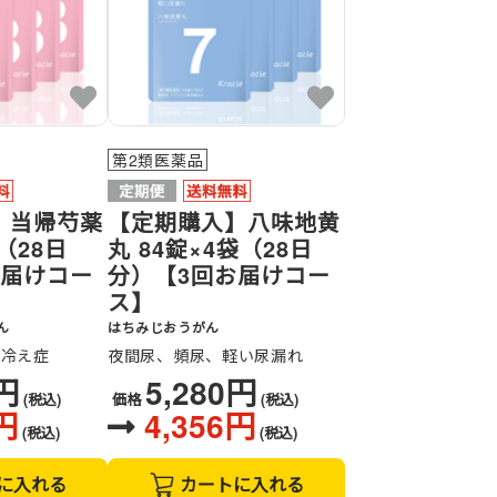
第2類医薬品
】当帰芍薬
【定期購入】八味地黄
（28日
丸 84錠×4袋（28日
お届けコー
分）【3回お届けコー
ス】
ん
はちみじおうがん
、冷え症
夜間尿、頻尿、軽い尿漏れ
0円
5,280円
(税込)
価格
(税込)
円
4,356円
(税込)
(税込)
に入れる
カートに入れる