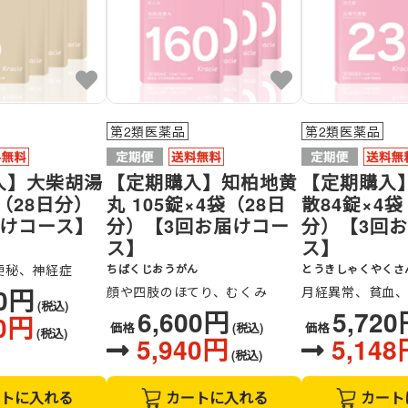
第2類医薬品
第2類医薬品
入】大柴胡湯
【定期購入】知柏地黄
【定期購入
袋（28日分）
丸 105錠×4袋（28日
散84錠×4袋
届けコース】
分）【3回お届けコー
分）【3回
ス】
ス】
便秘、神経症
ちばくじおうがん
とうきしゃくやくさ
00円
顔や四肢のほてり、むくみ
月経異常、貧血
(税込)
6,600円
5,72
60円
価格
(税込)
価格
(税込)
5,940円
5,148
(税込)
トに入れる
カートに入れる
カート