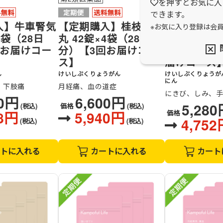
を押すとお気に入
できます。
入】牛車腎気
【定期購入】桂枝茯苓
【定期購入
※お気に入り登録は会
4袋（28日
丸 42錠×4袋（28日
丸料加薏苡仁
回お届けコー
分）【3回お届けコー
袋（28日分
ス】
届けコース
ん
けいしぶくりょうがん
けいしぶくりょうが
にん
、下肢痛
月経痛、血の道症
にきび、しみ、
20円
6,600円
5,28
(税込)
価格
(税込)
48円
5,940円
価格
4,752
(税込)
(税込)
トに入れる
カートに入れる
カート