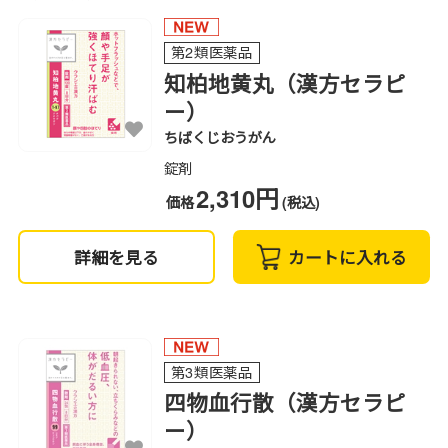
第2類医薬品
知柏地黄丸（漢方セラピ
ー）
ちばくじおうがん
錠剤
2,310円
価格
(税込)
詳細を見る
カートに入れる
第3類医薬品
四物血行散（漢方セラピ
ー）