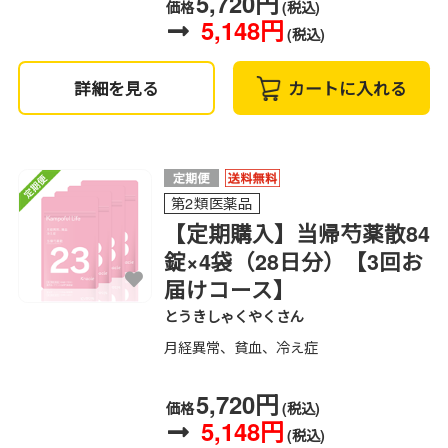
5,720円
価格
(税込)
5,148円
(税込)
詳細を見る
カートに入れる
第2類医薬品
【定期購入】当帰芍薬散84
錠×4袋（28日分）【3回お
届けコース】
とうきしゃくやくさん
月経異常、貧血、冷え症
5,720円
価格
(税込)
5,148円
(税込)