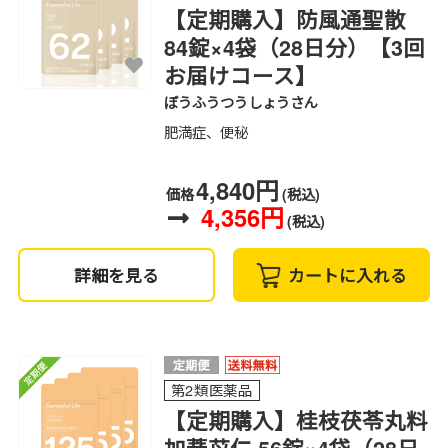
【定期購入】防風通聖散
84錠×4袋（28日分）【3回
お届けコース】
ぼうふうつうしょうさん
肥満症、便秘
4,840円
価格
(税込)
4,356円
(税込)
詳細を見る
カートに入れる
第2類医薬品
【定期購入】桂枝茯苓丸料