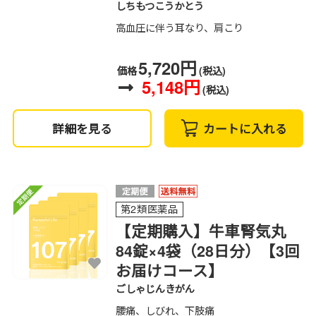
しちもつこうかとう
高血圧に伴う耳なり、肩こり
5,720円
価格
(税込)
5,148円
(税込)
詳細を見る
カートに入れる
第2類医薬品
【定期購入】牛車腎気丸
84錠×4袋（28日分）【3回
お届けコース】
ごしゃじんきがん
腰痛、しびれ、下肢痛