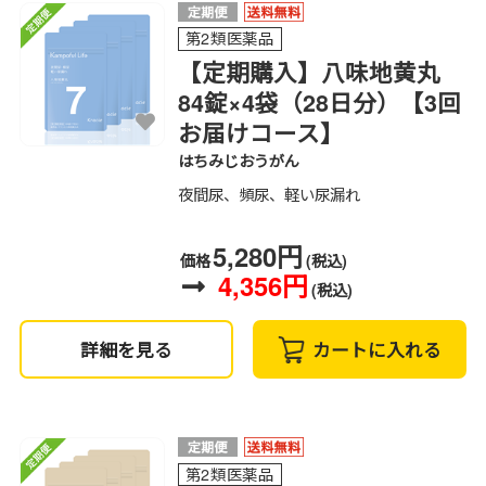
第2類医薬品
【定期購入】八味地黄丸
84錠×4袋（28日分）【3回
お届けコース】
はちみじおうがん
夜間尿、頻尿、軽い尿漏れ
5,280円
価格
(税込)
4,356円
(税込)
詳細を見る
カートに入れる
第2類医薬品