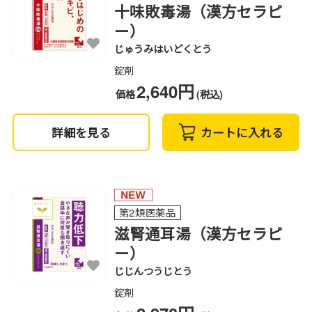
十味敗毒湯（漢方セラピ
ー）
じゅうみはいどくとう
錠剤
2,640円
価格
(税込)
詳細を見る
カートに入れる
第2類医薬品
滋腎通耳湯（漢方セラピ
ー）
じじんつうじとう
錠剤