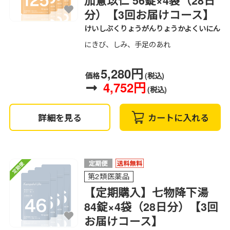
加薏苡仁 56錠×4袋（28日
分）【3回お届けコース】
けいしぶくりょうがんりょうかよくいにん
にきび、しみ、手足のあれ
5,280円
価格
(税込)
4,752円
(税込)
詳細を見る
カートに入れる
第2類医薬品
【定期購入】七物降下湯
84錠×4袋（28日分）【3回
お届けコース】