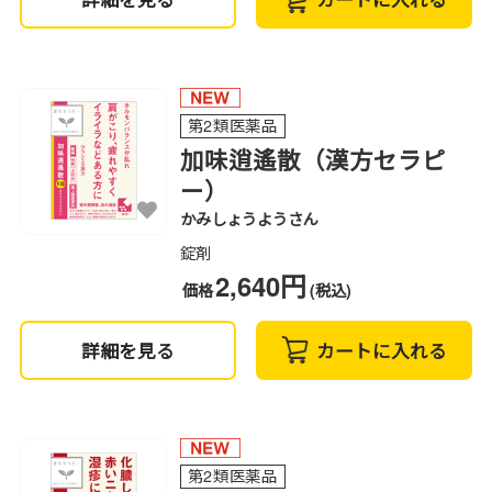
第2類医薬品
加味逍遙散（漢方セラピ
ー）
かみしょうようさん
錠剤
2,640円
価格
(税込)
詳細を見る
カートに入れる
第2類医薬品