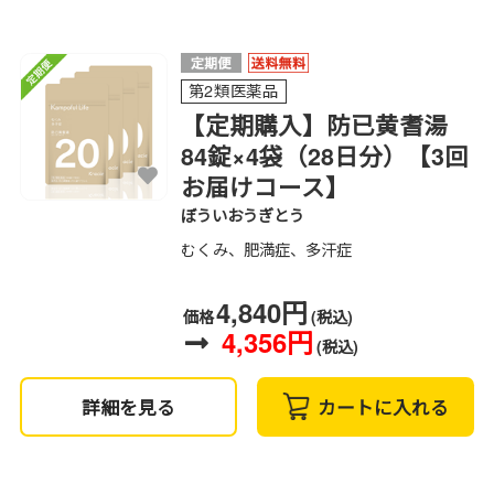
第2類医薬品
【定期購入】防已黄耆湯
84錠×4袋（28日分）【3回
お届けコース】
ぼういおうぎとう
むくみ、肥満症、多汗症
4,840円
価格
(税込)
4,356円
(税込)
詳細を見る
カートに入れる