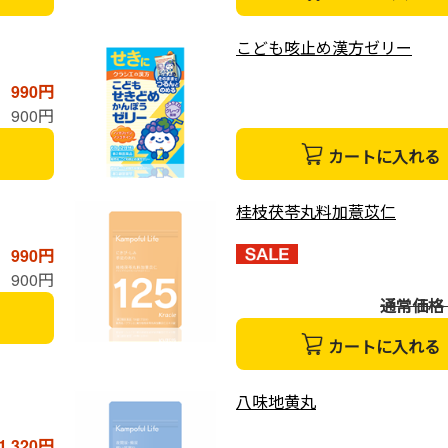
こども咳止め漢方ゼリー
990円
900円
カートに入れる
桂枝茯苓丸料加薏苡仁
990円
900円
通常価格 1
カートに入れる
八味地黄丸
1,320円