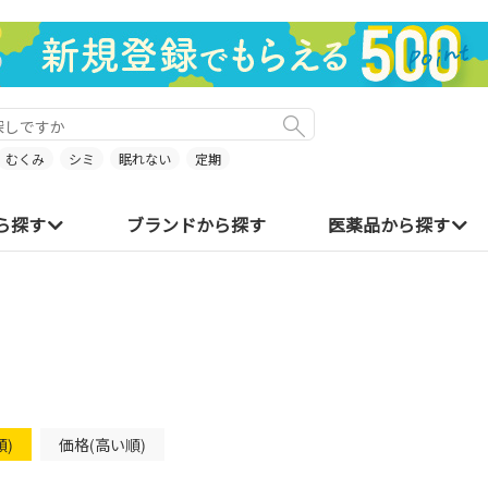
むくみ
シミ
眠れない
定期
ら探す
ブランドから探す
医薬品から探す
順)
価格(高い順)