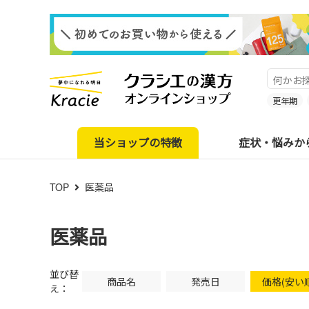
更年期
当ショップの特徴
症状・悩みか
TOP
医薬品
医薬品
並び替
商品名
発売日
価格(安い
え：