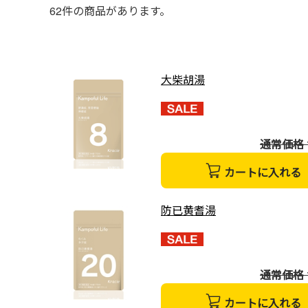
62
件の商品があります。
大柴胡湯
通常価格 1
カートに入れる
防已黄耆湯
通常価格 1
カートに入れる