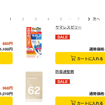
...
1
2
3
4
5
7
次へ
サマレスゼリー
880円
,100円
通常価格 1
カートに入れる
防風通聖散
968円
,210円
通常価格 1
カートに入れる