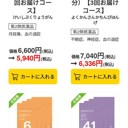
回お届けコー
分）【3回お届け
ス】
コース】
けいしぶくりょうがん
よくかんさんかちんぴはん
げ
第2類医薬品
第2類医薬品
月経痛、血の道症
不眠症、神経症、血の道症
6,600円
価格
(税込)
7,040円
5,940円
価格
(税込)
(税込)
6,336円
(税込)
カートに入れる
カートに入れる