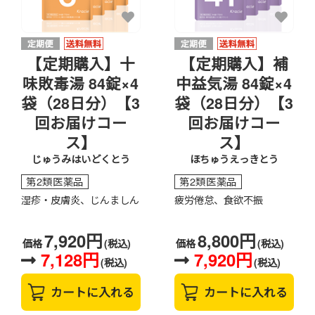
【定期購入】十
【定期購入】補
味敗毒湯 84錠×4
中益気湯 84錠×4
袋（28日分）【3
袋（28日分）【3
回お届けコー
回お届けコー
ス】
ス】
じゅうみはいどくとう
ほちゅうえっきとう
第2類医薬品
第2類医薬品
湿疹・皮膚炎、じんましん
疲労倦怠、食欲不振
7,920円
8,800円
価格
(税込)
価格
(税込)
7,128円
7,920円
(税込)
(税込)
カートに入れる
カートに入れる