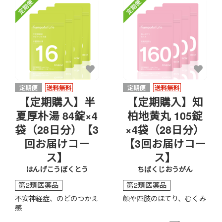
【定期購入】半
【定期購入】知
夏厚朴湯 84錠×4
柏地黄丸 105錠
袋（28日分）【3
×4袋（28日分）
回お届けコー
【3回お届けコー
ス】
ス】
はんげこうぼくとう
ちばくじおうがん
第2類医薬品
第2類医薬品
不安神経症、のどのつかえ
顔や四肢のほてり、むくみ
感