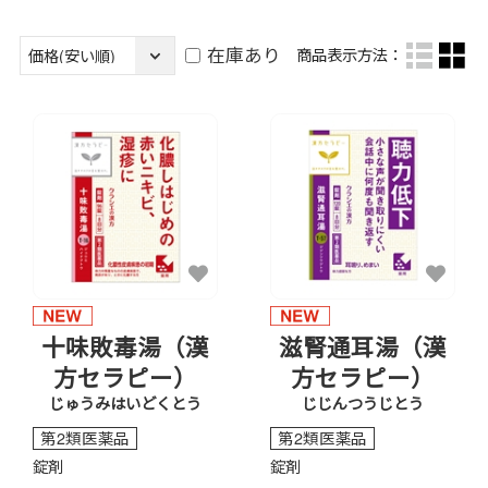
在庫あり
商品表示方法：
十味敗毒湯（漢
滋腎通耳湯（漢
方セラピー）
方セラピー）
じゅうみはいどくとう
じじんつうじとう
第2類医薬品
第2類医薬品
錠剤
錠剤