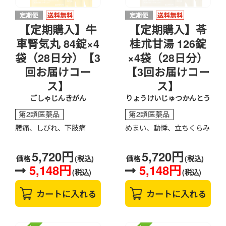
【定期購入】牛
【定期購入】苓
車腎気丸 84錠×4
桂朮甘湯 126錠
袋（28日分）【3
×4袋（28日分）
回お届けコー
【3回お届けコー
ス】
ス】
ごしゃじんきがん
りょうけいじゅつかんとう
第2類医薬品
第2類医薬品
腰痛、しびれ、下肢痛
めまい、動悸、立ちくらみ
5,720円
5,720円
価格
(税込)
価格
(税込)
5,148円
5,148円
(税込)
(税込)
カートに入れる
カートに入れる