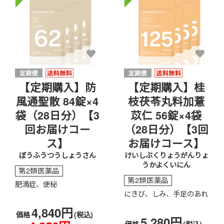
【定期購入】防
【定期購入】桂
風通聖散 84錠×4
枝茯苓丸料加薏
袋（28日分）【3
苡仁 56錠×4袋
回お届けコー
（28日分）【3回
ス】
お届けコース】
ぼうふうつうしょうさん
けいしぶくりょうがんりょ
うかよくいにん
第2類医薬品
第2類医薬品
肥満症、便秘
にきび、しみ、手足のあれ
4,840円
価格
(税込)
5,280円