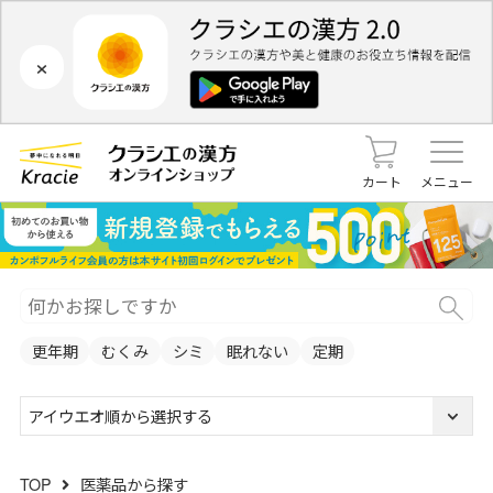
×
カート
メニュー
更年期
むくみ
シミ
眠れない
定期
アイウエオ順から選択する
TOP
医薬品から探す