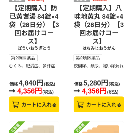
【定期購入】防
【定期購入】八
已黄耆湯 84錠×4
味地黄丸 84錠×4
袋（28日分）【3
袋（28日分）【3
回お届けコー
回お届けコー
ス】
ス】
ぼういおうぎとう
はちみじおうがん
第2類医薬品
第2類医薬品
むくみ、肥満症、多汗症
夜間尿、頻尿、軽い尿漏れ
4,840円
5,280円
価格
(税込)
価格
(税込)
4,356円
4,356円
(税込)
(税込)
カートに入れる
カートに入れる