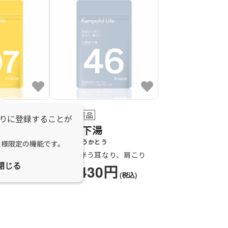
第2類医薬品
りに登録することが
七物降下湯
しちもつこうかとう
員様限定の機能です。
下肢痛
高血圧に伴う耳なり、肩こり
閉じる
0円
1,430円
(税込)
価格
(税込)