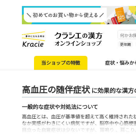
更年期
当ショップの特徴
症状・悩みか
高血圧の随伴症状
に効果的な漢方
一般的な症状や対処法について
高血圧とは、血圧が基準値を超えて高く維持された
なか実感がわきにくい病気ですが、脳卒中や心筋梗
目立った自覚症状は少ないですが、耳鳴り 、肩こり