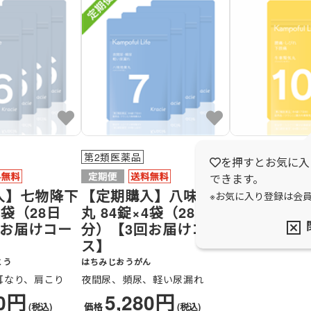
第2類医薬品
第2類医薬品
を押すとお気に入
牛車腎気丸
できます。
入】七物降下
【定期購入】八味地黄
ごしゃじんきがん
※お気に入り登録は会
4袋（28日
丸 84錠×4袋（28日
腰痛、しびれ、
回お届けコー
分）【3回お届けコー
1,43
価格
ス】
とう
はちみじおうがん
耳なり、肩こり
夜間尿、頻尿、軽い尿漏れ
20円
5,280円
(税込)
価格
(税込)