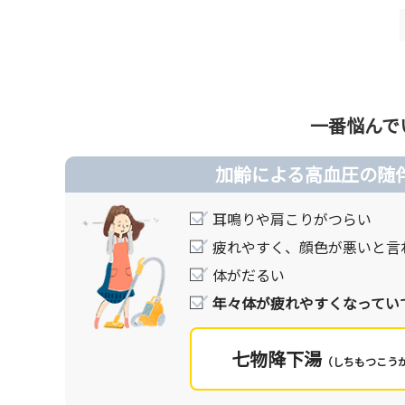
あります。
高血圧やその随伴症状の対処、治療方法は、血圧を
基本的には、血圧を下げることに着目し、まずは食
※＜WHO（世界保健機関）の基準＞ 最高血圧140mmHg以上、または
一番悩んで
漢方の考え方
漢方では、高血圧、それに伴う随伴症状の原因は
加齢による高血圧の随
ンバランスが原因と考えます。
漢方薬は、血圧そのものを下げるのではなく、か
耳鳴りや肩こりがつらい
あります。
疲れやすく、顔色が悪いと言
さまざまな症状などいくつかの側面からタイプを
体がだるい
しょう。
年々体が疲れやすくなってい
よりチェックの多いほうがあなたにおすすめの処
選んでください。
七物降下湯
（しちもつこう