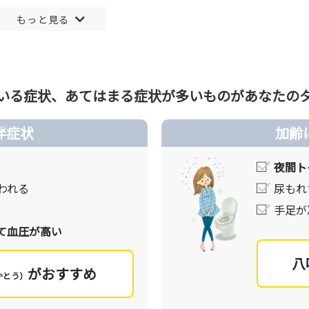
下げること。
事、運動など生活習慣の改善からスタートします。
最低血圧90mmHg以上
いる症状、あてはまる症状が多いものが
あなたの
、「ストレス」「加齢」「飲食不節」による「気」「血」「水
伴症状
加齢
らだ全体のバランスを整え血圧を正常に保つことで随伴症状に
夜間ト
われる
尿もれ
判断します。あなたの高血圧の随伴症状のタイプをチェックし
手足が
て血圧が高い
方です。チェックが同じ数の場合は、一番気になる症状がある
八
がおすすめ
かとう）