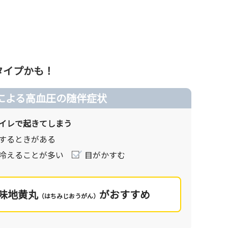
タイプかも！
」のア
による高血圧の随伴症状
効果が
イレで起きてしまう
するときがある
てみま
冷えることが多い
目がかすむ
ものを
味地黄丸
がおすすめ
（はちみじおうがん）