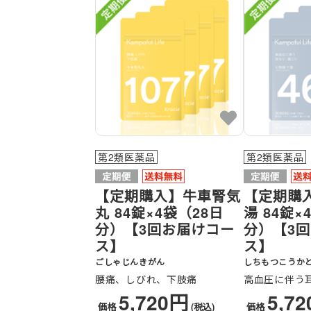
第2類医薬品
第2類医薬品
【定期購入】牛車腎気
【定期購
丸 84錠×4袋（28日
湯 84錠×
分）【3回お届けコー
分）【3
ス】
ス】
ごしゃじんきがん
しちもつこうか
腰痛、しびれ、下肢痛
高血圧に伴う
5,720円
5,7
価格
(税込)
価格