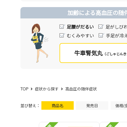
加齢による高血圧の随
足腰がだるい
足がしび
むくみやすい
手足が冷
牛車腎気丸
（ごしゃじんき
TOP
症状から探す
高血圧の随伴症状
並び替え：
商品名
発売日
価格(