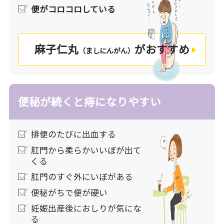
便がコロコロしている
漢方薬は、便を柔らかくし、便通を整えることで
「便秘」を改善。
スムーズな排便により肛門付近の血液循環を良く
麻子仁丸
がおすすめ
することで患部のうっ血もとれるので「痔」も改
（ましにんがん）
善します。
さまざまな症状などいくつかの側面からタイプを
便秘が続くと痔になりやすい
判断します。あなたのお通じの状態をチェックし
てみましょう。
よりチェックの多いほうがあなたにおすすめの処
排便のたびに出血する
方です。チェックが同じ数の場合は、一番気にな
肛門から柔らかいいぼが出て
る症状があるものを選んでください。
くる
肛門のすぐ外にいぼがある
便秘がちで便が硬い
妊娠出産後におしりが気にな
る