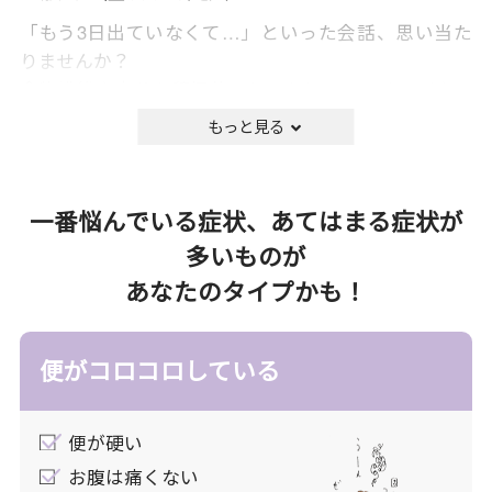
「もう3日出ていなくて…」といった会話、思い当た
りませんか？
食物繊維や水分を積極的にとったり、マッサージやス
ポーツなどで腸の動きを活性化させたりと、日々の生
活で意識されていることも多いのでは？
便秘とは、「本来体外に排出すべき糞便を十分量かつ
一番悩んでいる症状、あてはまる症状が
快適に排出できない状態」を示し、弛緩性、けいれん
多いものが
性、直腸性便秘などに分類されています。治療薬とし
あなたのタイプかも！
て一般的には下剤で対処します。
漢方の考え方
便がコロコロしている
漢方では、「便秘」を「腸内に熱が生じる」、
「腸内の潤い不足」で起こると考えています。余
便が硬い
分な熱を冷まし、潤いを与え「便秘」を、便秘の
お腹は痛くない
解消によって「痔」を改善します。