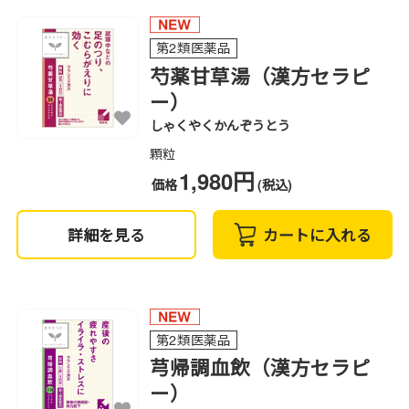
第2類医薬品
芍薬甘草湯（漢方セラピ
ー）
しゃくやくかんぞうとう
顆粒
1,980円
価格
(税込)
詳細を見る
カートに入れる
第2類医薬品
芎帰調血飲（漢方セラピ
ー）