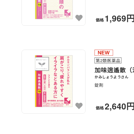
1,969
価格
第2類医薬品
加味逍遙散（
かみしょうようさん
錠剤
2,640
価格