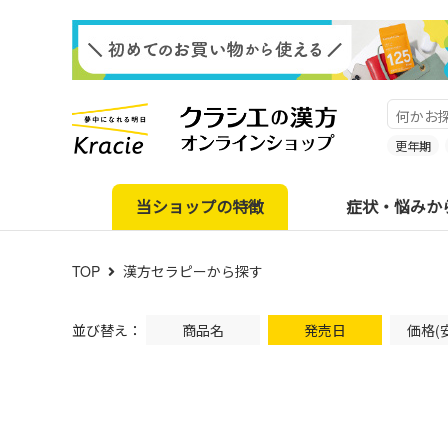
更年期
当ショップの特徴
症状・悩みか
TOP
漢方セラピーから探す
並び替え：
商品名
発売日
価格(