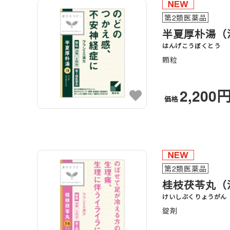
第2類医薬品
半夏厚朴湯（
はんげこうぼくとう
顆粒
2,200
価格
第2類医薬品
桂枝茯苓丸（
けいしぶくりょうがん
錠剤