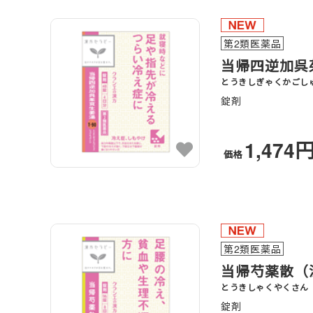
第2類医薬品
当帰四逆加呉
とうきしぎゃくかごし
錠剤
1,474
価格
第2類医薬品
当帰芍薬散（
とうきしゃくやくさん
錠剤