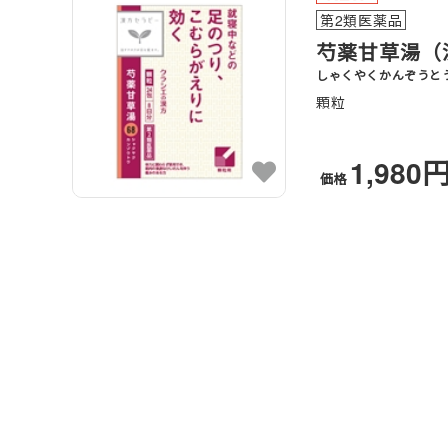
第2類医薬品
芍薬甘草湯（
しゃくやくかんぞうと
顆粒
1,980
価格