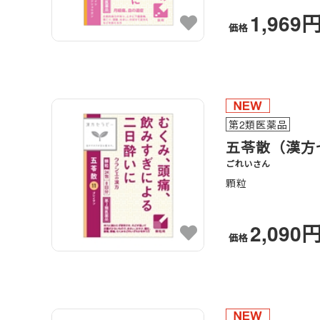
1,969
価格
第2類医薬品
五苓散（漢方
ごれいさん
顆粒
2,090
価格