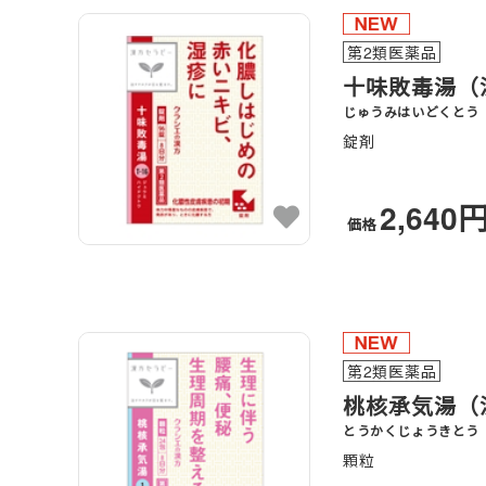
第2類医薬品
十味敗毒湯（
じゅうみはいどくとう
錠剤
2,640
価格
第2類医薬品
桃核承気湯（
とうかくじょうきとう
顆粒