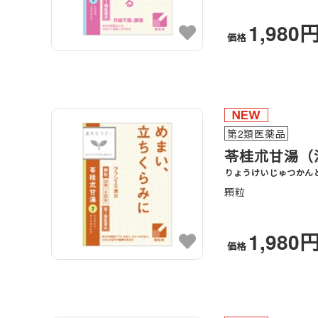
1,980
価格
第2類医薬品
苓桂朮甘湯（
りょうけいじゅつかん
顆粒
1,980
価格