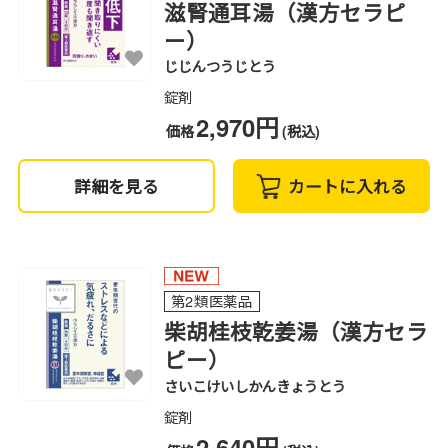
滋腎通耳湯（漢方セラピ
ー）
じじんつうじとう
錠剤
2,970円
価格
(税込)
詳細を見る
カートに入れる
第2類医薬品
柴胡桂枝乾姜湯（漢方セラ
ピー）
さいこけいしかんきょうとう
錠剤
2,640円