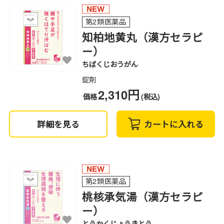
第2類医薬品
知柏地黄丸（漢方セラピ
ー）
ちばくじおうがん
錠剤
2,310円
価格
(税込)
詳細を見る
カートに入れる
第2類医薬品
桃核承気湯（漢方セラピ
ー）
とうかくじょうきとう