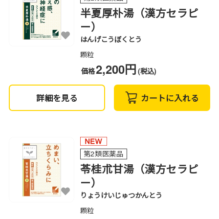
半夏厚朴湯（漢方セラピ
ー）
はんげこうぼくとう
顆粒
2,200円
価格
(税込)
詳細を見る
カートに入れる
第2類医薬品
苓桂朮甘湯（漢方セラピ
ー）
りょうけいじゅつかんとう
顆粒