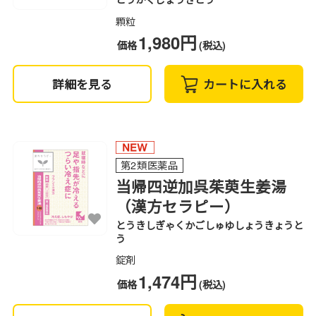
顆粒
1,980円
価格
(税込)
詳細を見る
カートに入れる
第2類医薬品
当帰四逆加呉茱萸生姜湯
（漢方セラピー）
とうきしぎゃくかごしゅゆしょうきょうと
う
錠剤
1,474円
価格
(税込)