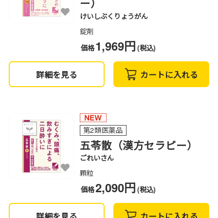
ー）
けいしぶくりょうがん
錠剤
1,969円
価格
(税込)
詳細を見る
カートに入れる
第2類医薬品
五苓散（漢方セラピー）
ごれいさん
顆粒
2,090円
価格
(税込)
詳細を見る
カートに入れる