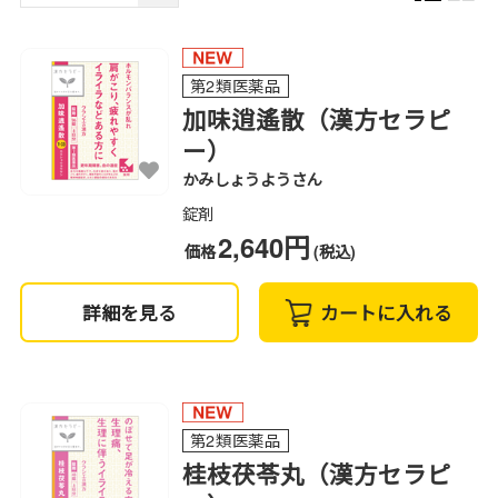
第2類医薬品
加味逍遙散（漢方セラピ
ー）
かみしょうようさん
錠剤
2,640円
価格
(税込)
詳細を見る
カートに入れる
第2類医薬品
桂枝茯苓丸（漢方セラピ