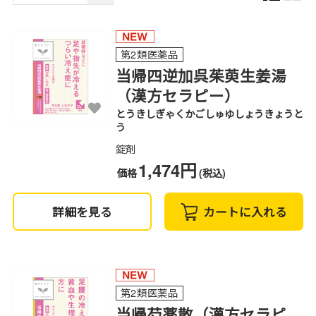
第2類医薬品
当帰四逆加呉茱萸生姜湯
（漢方セラピー）
とうきしぎゃくかごしゅゆしょうきょうと
う
錠剤
1,474円
価格
(税込)
詳細を見る
カートに入れる
第2類医薬品
当帰芍薬散（漢方セラピ