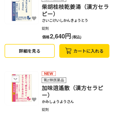
柴胡桂枝乾姜湯（漢方セラ
ピー）
さいこけいしかんきょうとう
錠剤
2,640円
価格
(税込)
詳細を見る
カートに入れる
第2類医薬品
加味逍遙散（漢方セラピ
ー）
かみしょうようさん
錠剤