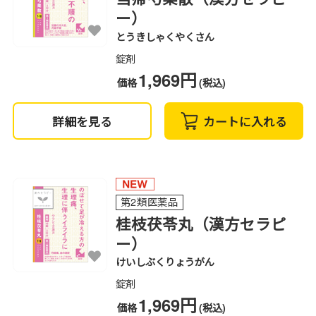
ー）
とうきしゃくやくさん
錠剤
1,969円
価格
(税込)
詳細を見る
カートに入れる
第2類医薬品
桂枝茯苓丸（漢方セラピ
ー）
けいしぶくりょうがん
錠剤
1,969円
価格
(税込)