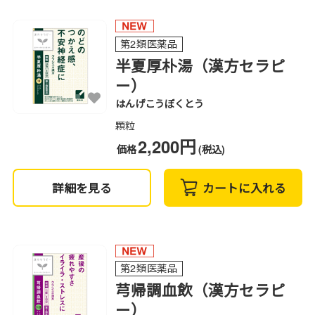
第2類医薬品
半夏厚朴湯（漢方セラピ
ー）
はんげこうぼくとう
顆粒
2,200円
価格
(税込)
詳細を見る
カートに入れる
第2類医薬品
芎帰調血飲（漢方セラピ
ー）