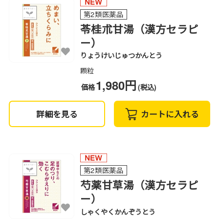
第2類医薬品
苓桂朮甘湯（漢方セラピ
ー）
りょうけいじゅつかんとう
顆粒
1,980円
価格
(税込)
詳細を見る
カートに入れる
第2類医薬品
芍薬甘草湯（漢方セラピ
ー）
しゃくやくかんぞうとう