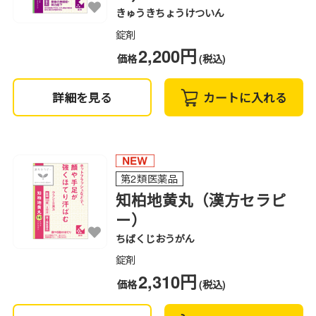
きゅうきちょうけついん
錠剤
2,200円
価格
(税込)
詳細を見る
カートに入れる
第2類医薬品
知柏地黄丸（漢方セラピ
ー）
ちばくじおうがん
錠剤
2,310円
価格
(税込)