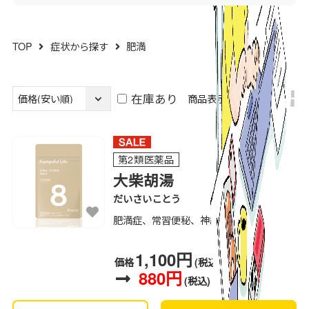
TOP
症状から探す
肥満
在庫あり
商品表示方法：
第2類医薬品
大柴胡湯
だいさいことう
肥満症、常習便秘、神経症
1,100円
価格
(税込)
880円
(税込)