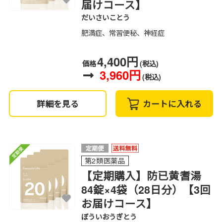
届けコース】
だいさいことう
肥満症、常習便秘、神経症
4,400円
価格
(税込)
3,960円
(税込)
詳細を見る
カートに入れる
第2類医薬品
【定期購入】防已黄耆湯
84錠×4袋（28日分）【3回
お届けコース】
ぼういおうぎとう