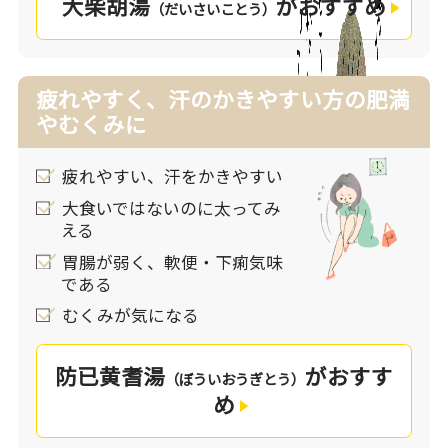
大柴胡湯
がおすすめ
（だいさいことう）
抱えた状態）と呼びます。「胃熱」により過剰に
食べてしまったことで太ってしまったり、便の水
分を蒸発させてしまい、便秘になってしまったり
します。
疲れやすく、汗のかきやすい方の肥満
漢方薬は、過食や暴飲暴食を促す「胃熱」を生じ
やむくみに
る原因に働きかけることで肥満を改善していきま
す。
疲れやすい、汗をかきやすい
大食いではないのに太ってみ
太ってしまう原因や脂肪のつき方・むくみ方、体
える
質は人によってもさまざまです。あなたの肥満の
胃腸が弱く、軟便・下痢気味
タイプをチェックしてみませんか。よりチェック
である
の多いものや、一番気になる症状があるものが、
むくみが気になる
あなたにおすすめの処方です。
防已黄耆湯
がおすす
（ぼういおうぎとう）
め