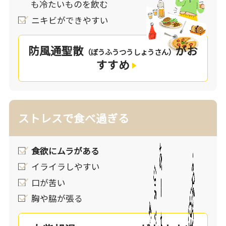
も冷たいものを飲む
ニキビができやすい
●改善アドバイス②食事
食事の時間はゆったりと、しっかりよく噛むことで、
防風通聖散
がお
満腹感を得られる工夫を。また、脂っぽいもの、味の
（ぼうふうつうしょうさん）
すすめ
濃いもの、からいものは胃熱（食欲旺盛な状態）をつ
くり出してしまいます。食べたい気持ちをグッと我慢
し控えましょう。
ストレスで食べ過ぎる
●改善アドバイス③ストレス解消
ストレスをため込まず、リラックスのできる環境づく
りを。ストレスなど心理的な負荷はドカ食いや間食の
食欲にムラがある
きっかけになります。ストレスを上手に解消すること
イライラしやすい
もダイエットには効果的です。
口が苦い
胸や脇が張る
漢方の考え方
漢方では、食欲旺盛な状態を「胃熱」（胃に熱を