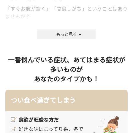
「すぐお腹が空く」「間食しがち」ということはあり
ませんか？
必要以上に食べ過ぎることで、その結果、代謝が追い
つかなくなり、胃腸の働きが乱れ便秘になったり、特
にお腹まわりを中心に余分な脂肪が蓄積することに。
肥満症は摂取エネルギーが消費エネルギーより多い状
態が続くことで起こります。
一番悩んでいる症状、あてはまる症状が
肥満を解消するには、「新陳代謝を上げる」ことがポ
多いものが
イント。その方法は、消費エネルギーを増やすこと。
あなたのタイプかも！
また食欲を抑えることも摂取エネルギーを減らすこと
に有効です。
つい食べ過ぎてしまう
●改善アドバイス①運動
新陳代謝を上げるための早道は筋肉をつけること。そ
して筋肉を動かし続けることが重要です。ウォーキン
食欲が旺盛な方だ
グのような長時間続けられる有酸素運動が効果的で
好きな味はこってり系、冬で
す。