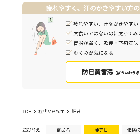
漢方薬は、過食や暴飲暴食を促す「胃熱」を生じ
疲れやすく、汗のかきやすい方の
太ってしまう原因や脂肪のつき方・むくみ方、体
てみませんか。よりチェックの多いものや、一番
疲れやすい、汗をかきやすい
大食いではないのに太ってみ
胃腸が弱く、軟便・下痢気味
むくみが気になる
防已黄耆湯
（ぼういおうぎ
TOP
症状から探す
肥満
並び替え：
商品名
発売日
価格(