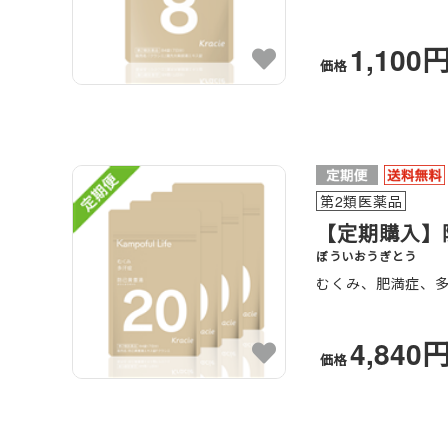
1,100
価格
第2類医薬品
【定期購入】防
ぼういおうぎとう
むくみ、肥満症、
4,840
価格