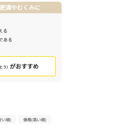
る原因に働きかけることで肥満を改善していきます。
肥満やむくみに
質は人によってもさまざまです。あなたの肥満のタイプをチェ
気になる症状があるものが、あなたにおすすめの処方です。
える
である
がおすすめ
とう）
安い順)
価格(高い順)