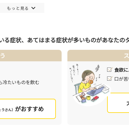
状態が続くことで起こります。
ポイント。その方法は、消費エネルギーを増やすこと。また食
そして筋肉を動かし続けることが重要です。ウォーキングのよ
いる症状、あてはまる症状が多いものが
あなたの
う
、満腹感を得られる工夫を。また、脂っぽいもの、味の濃いも
います。食べたい気持ちをグッと我慢し控えましょう。
食欲に
口が苦
も冷たいものを飲む
くりを。ストレスなど心理的な負荷はドカ食いや間食のきっか
は効果的です。
がおすすめ
ょうさん）
抱えた状態）と呼びます。「胃熱」により過剰に食べてしまっ
い、便秘になってしまったりします。