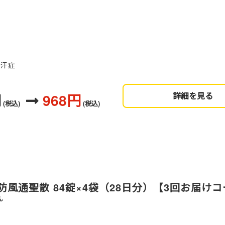
多汗症
円
968円
詳細を見る
(税込)
(税込)
風通聖散 84錠×4袋（28日分）【3回お届け
ん