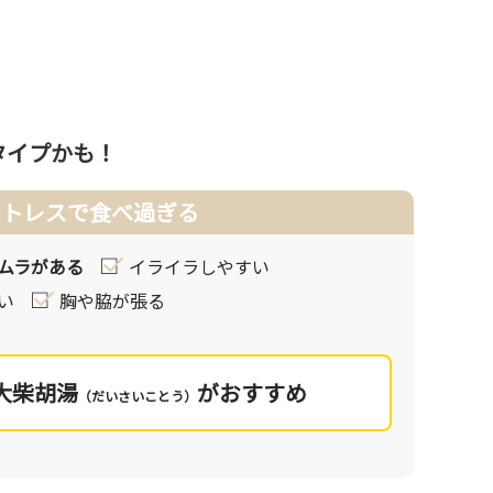
欲を抑える
うな長時間
タイプかも！
ストレスで食べ過ぎる
の、からい
ムラがある
イライラしやすい
い
胸や脇が張る
けになりま
大柴胡湯
がおすすめ
（だいさいことう）
たこと