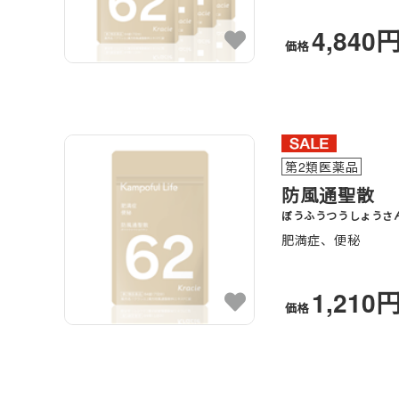
4,840
価格
第2類医薬品
防風通聖散
ぼうふうつうしょうさ
肥満症、便秘
1,210
価格