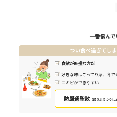
肥満症は摂取エネルギーが消費エネルギーより多い
肥満を解消するには、「新陳代謝を上げる」ことが
ことも摂取エネルギーを減らすことに有効です。
●改善アドバイス①運動
新陳代謝を上げるための早道は筋肉をつけること。
続けられる有酸素運動が効果的です。
一番悩んで
●改善アドバイス②食事
つい食べ過ぎてしま
食事の時間はゆったりと、しっかりよく噛むことで
ものは胃熱（食欲旺盛な状態）をつくり出してしま
食欲が旺盛な方だ
●改善アドバイス③ストレス解消
好きな味はこってり系、冬で
ストレスをため込まず、リラックスのできる環境づ
す。ストレスを上手に解消することもダイエットに
ニキビができやすい
漢方の考え方
防風通聖散
（ぼうふうつうし
漢方では、食欲旺盛な状態を「胃熱」（胃に熱を
で太ってしまったり、便の水分を蒸発させてしま