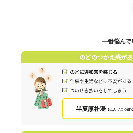
現代は「ストレス社会」と言われているほど、私た
めには、ストレスと上手くつきあっていくことが重
薬に頼らない一般的な対処方法としては、自分にあっ
を見直して、からだの調子を整えることがよく行わ
一番悩んで
漢方の考え方
漢方では、ストレスによって「気」の巡りが悪く
のどのつかえ感があ
す。「気」とは、現代でも「気分」「気持ち」と
神経失調症状を“「気」のせいだよ”となだめら
のどに違和感を感じる
を支えるものも漢方では「気」と捉えます。「気
まうと不安やイライラなどの情緒が安定しづらく
仕事や生活などに不安がある
漢方薬は、ストレスによって乱れた「気」の巡り
ついせき払いをしてしまう
ラ」「気分の落ち込み」「不安」「不眠」「のどの
ころだけでなく身体の症状にも一緒に働きかけら
半夏厚朴湯
（はんげこうぼ
あなたのストレスのタイプをチェックしてみませ
あなたにおすすめの処方です。