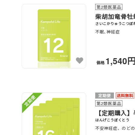
第2類医薬品
柴胡加竜骨牡
さいこかりゅうこつぼ
不眠､神経症
1,540
価格
第2類医薬品
【定期購入】半
はんげこうぼくとう
不安神経症、のど