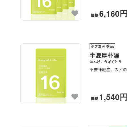
6,160
価格
第2類医薬品
半夏厚朴湯
はんげこうぼくとう
不安神経症、のど
1,540
価格