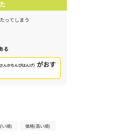
た
あたってしまう
ある
がおす
さんかちんぴはんげ）
安い順)
価格(高い順)