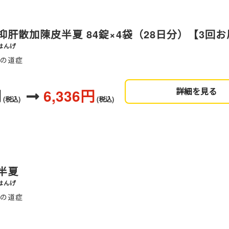
抑肝散加陳皮半夏 84錠×4袋（28日分）【3回
はんげ
血の道症
円
6,336円
詳細を見る
(税込)
(税込)
半夏
はんげ
血の道症