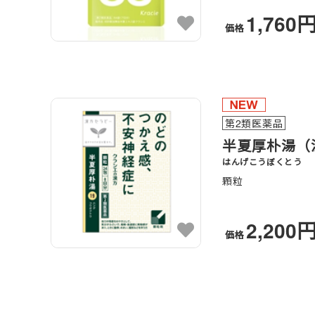
1,760
価格
第2類医薬品
半夏厚朴湯（
はんげこうぼくとう
顆粒
2,200
価格