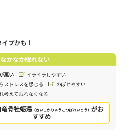
に過ごすた
眠と休養)
タイプかも！
考えま
なかなか眠れない
、自律
経の働き
が悪い
イライラしやすい
ってし
らストレスを感じる
のぼせやすい
イライ
れ考えて眠れなくなる
す。こ
。
加竜骨牡蛎湯
がお
（さいこかりゅうこつぼれいとう）
すすめ
のが、