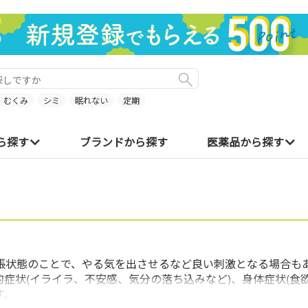
むくみ
シミ
眠れない
定期
ら探す
ブランドから探す
医薬品から探す
張状態のことで、やる気を出させるなど良い刺激となる場合も
症状(イライラ、不安感、気分の落ち込みなど)、身体症状(食
す。