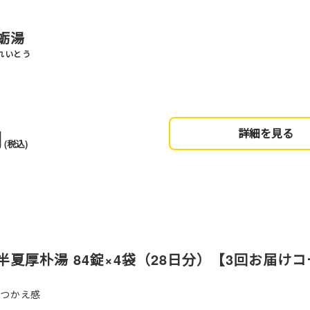
蛎湯
れいとう
円
詳細を見る
(税込)
夏厚朴湯 84錠×4袋（28日分）【3回お届け
のつかえ感