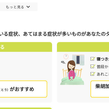
ちの身の回りには沢山のストレスが溢れています。毎日を快適
要です。
たストレス発散方法を見つけたり、生活習慣(食事、運動、睡
れます。
いる症状、あてはまる症状が多いものが
あなたの
なってしまうことで、イライラや不安感などの症状が起こると
る
いう言葉にも使われるように、気分の変調に関与します。また
れることもありますが、まさしくその通りで、このような自律神
寝つき
」の巡りが良いと気分や体調がスッキリし、逆に巡りが悪くな
なり様々な不定愁訴が現れます。
普段か
を整え、それに伴う身体のバランスの乱れも整えることで、「
あれこ
つかえ感」などの ”なんとなく不調”といった状態を改善しま
れるためストレスと上手く向き合うことを手助けしてくれます
柴胡
がおすすめ
くとう）
んか。よりチェックの多いものや、一番気になる症状があるも