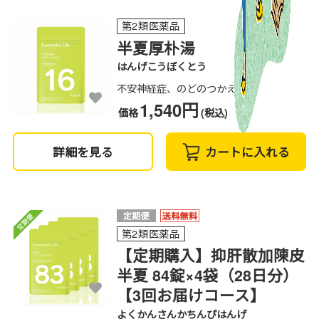
第2類医薬品
半夏厚朴湯
はんげこうぼくとう
不安神経症、のどのつかえ感
1,540円
価格
(税込)
詳細を見る
カートに入れる
第2類医薬品
【定期購入】抑肝散加陳皮
半夏 84錠×4袋（28日分）
【3回お届けコース】
よくかんさんかちんぴはんげ