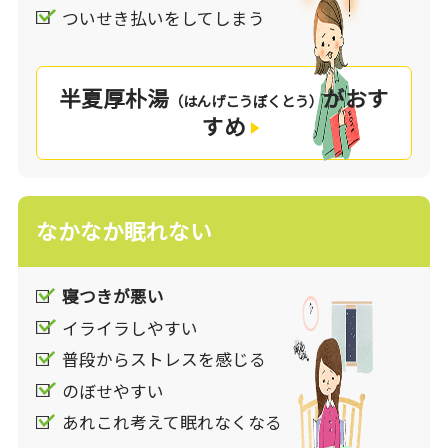
漢方の考え方
ついせき払いをしてしまう
漢方では、ストレスによって「気」の巡りが悪く
なってしまうことで、イライラや不安感などの症
半夏厚朴湯
がおす
状が起こると考えます。「気」とは、現代でも
（はんげこうぼくとう）
すめ
「気分」「気持ち」という言葉にも使われるよう
に、気分の変調に関与します。また、自律神経失
調症状を“「気」のせいだよ”となだめられること
もありますが、まさしくその通りで、このような
なかなか眠れない
自律神経の働きを支えるものも漢方では「気」と
捉えます。「気」の巡りが良いと気分や体調がス
ッキリし、逆に巡りが悪くなってしまうと不安や
寝つきが悪い
イライラなどの情緒が安定しづらくなり様々な不
イライラしやすい
定愁訴が現れます。
漢方薬は、ストレスによって乱れた「気」の巡り
普段からストレスを感じる
を整え、それに伴う身体のバランスの乱れも整え
のぼせやすい
ることで、「イライラ」「気分の落ち込み」「不
あれこれ考えて眠れなくなる
安」「不眠」「のどのつかえ感」などの ”なんと