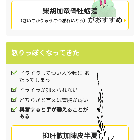
なく不調”といった状態を改善します。こころだ
柴胡加竜骨牡蛎湯
けでなく身体の症状にも一緒に働きかけられるた
がおすすめ
めストレスと上手く向き合うことを手助けしてく
（さいこかりゅうこつぼれいとう）
れます。
あなたのストレスのタイプをチェックしてみませ
怒りっぽくなってきた
んか。よりチェックの多いものや、一番気になる
症状があるものが、あなたにおすすめの処方で
す。
イライラしてつい人や物に あ
たってしまう
イライラが抑えられない
どちらかと言えば胃腸が弱い
興奮すると手が震えることが
ある
抑肝散加陳皮半夏