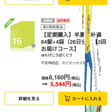
第2類医薬品
【定期購入】半夏厚朴湯
84錠×4袋（28日分）【3回
お届けコース】
はんげこうぼくとう
不安神経症、のどのつかえ感
6,160円
価格
(税込)
5,544円
(税込)
詳細を見る
カートに入れる