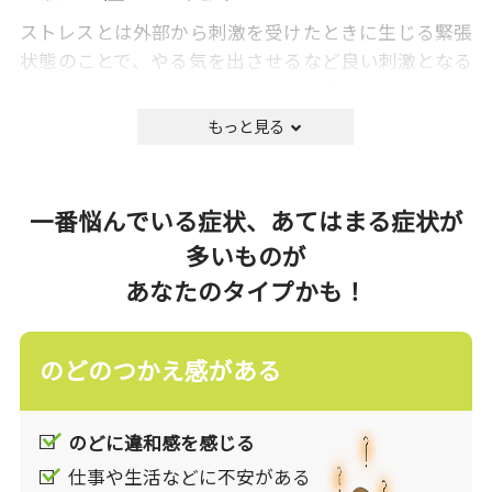
ストレスとは外部から刺激を受けたときに生じる緊張
状態のことで、やる気を出させるなど良い刺激となる
場合もありますが、本人にとって過度なストレスを受
けると、精神的症状(イライラ、不安感、気分の落ち
込みなど)、身体症状(食欲不振、不眠など)、行動的症
状(作業効率の低下など)が現れます。
現代は「ストレス社会」と言われているほど、私たち
一番悩んでいる症状、あてはまる症状が
の身の回りには沢山のストレスが溢れています。毎日
多いものが
を快適に過ごすためには、ストレスと上手くつきあっ
あなたのタイプかも！
ていくことが重要です。
薬に頼らない一般的な対処方法としては、自分にあっ
のどのつかえ感がある
たストレス発散方法を見つけたり、生活習慣(食事、
運動、睡眠と休養)を見直して、からだの調子を整える
ことがよく行われます。
のどに違和感を感じる
仕事や生活などに不安がある