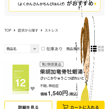
がおすすめ
（よくかんさんかちんぴはんげ）
TOP
症状から探す
ストレス
在庫あり
商品表示方法：
第2類医薬品
柴胡加竜骨牡蛎湯
さいこかりゅうこつぼれいとう
不眠､神経症
1,540円
価格
(税込)
詳細を見る
カートに入れる