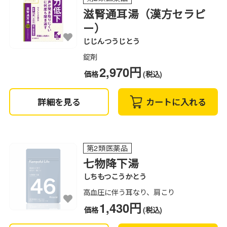
滋腎通耳湯（漢方セラピ
ー）
じじんつうじとう
錠剤
2,970円
価格
(税込)
詳細を見る
カートに入れる
第2類医薬品
七物降下湯
しちもつこうかとう
高血圧に伴う耳なり、肩こり
1,430円
価格
(税込)