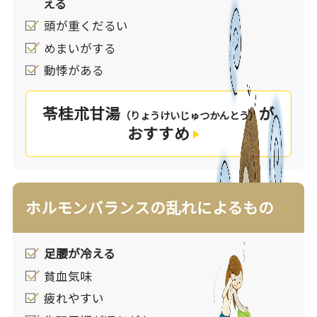
える
ります。天候による影響、加齢、ストレス、ホル
頭が重くだるい
モンの分泌の変化など様々な影響によって、耳へ
めまいがする
エネルギーや栄養が届かなくなると耳は正常に機
動悸がある
能することができず、耳鳴りが起こるようになり
ます。
苓桂朮甘湯
が
（りょうけいじゅつかんとう）
漢方薬はエネルギーや栄養を補ったり、栄養供給
おすすめ
を邪魔する様な余分な物質を取り除くことで、耳
の機能異常を改善し、耳鳴りを緩和します。
ホルモンバランスの乱れによるもの
足腰が冷える
貧血気味
疲れやすい