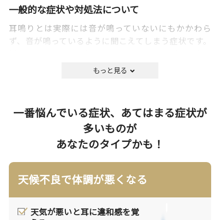
一般的な症状や対処法について
耳鳴りとは実際には音が鳴っていないにもかかわら
ず、音が鳴っているように聞こえてしまう症状です。
様々な原因によって起こるとされていますが、発生機
序に関しては明確ではありません。
治療は原因が明らかであれば原因を除くことから始め
ますが、原因がはっきりしない場合は対症療法での治
療となります。OTCではビタミン剤や血流改善薬など
一番悩んでいる症状、あてはまる症状が
を用います。また治療で耳鳴りを完全に消失させるこ
多いものが
とは難しく、日常生活で気にならない程度までの緩和
あなたのタイプかも！
を目指すことが一般的です。
漢方の考え方
天候不良で体調が悪くなる
漢方では耳は外界に通じる穴の１つと捉えていま
す。耳が外界から情報を得るためには、エネルギ
天気が悪いと耳に違和感を覚
ー（気）や栄養（血・精）が十分に届く必要があ