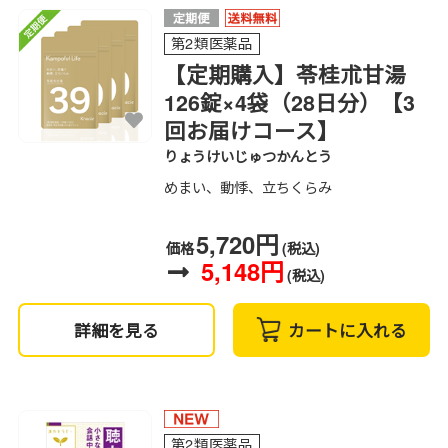
第2類医薬品
【定期購入】苓桂朮甘湯
126錠×4袋（28日分）【3
回お届けコース】
りょうけいじゅつかんとう
めまい、動悸、立ちくらみ
5,720円
価格
(税込)
5,148円
(税込)
詳細を見る
カートに入れる
第2類医薬品