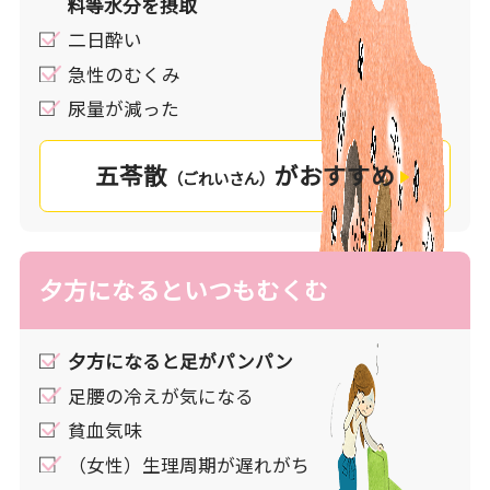
料等水分を摂取
謝には取り込みと排泄が重要で、胃腸と泌尿器が
二日酔い
この働きを担います。
急性のむくみ
尿量が減った
過剰な水分摂取・疲労・先天的な虚弱などにより
胃腸が弱ると、水分の吸収は何とかできても水分
の適切な分配ができずに水分が偏ってむくみに繋
五苓散
がおすすめ
（ごれいさん）
がったり、加齢などによって泌尿器の機能が低下
すると上手く体外へ水分が排泄できずにむくみに
繋がったりと様々な原因からむくみは発生しま
す。
夕方になるといつもむくむ
漢方は局在した水分を除くだけでなく、余分な水
夕方になると足がパンパン
分を生むきっかけとなった臓器へも働きかけるこ
とでむくみを始めとした諸症状を改善するお薬で
足腰の冷えが気になる
す。
貧血気味
（女性）生理周期が遅れがち