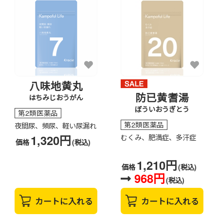
八味地黄丸
防已黄耆湯
はちみじおうがん
ぼういおうぎとう
第2類医薬品
第2類医薬品
夜間尿、頻尿、軽い尿漏れ
1,320円
むくみ、肥満症、多汗症
価格
(税込)
1,210円
価格
(税込)
968円
(税込)
カートに入れる
カートに入れる