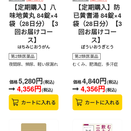
【定期購入】八
【定期購入】防
味地黄丸 84錠×4
已黄耆湯 84錠×4
袋（28日分）【3
袋（28日分）【3
回お届けコー
回お届けコー
ス】
ス】
はちみじおうがん
ぼういおうぎとう
第2類医薬品
第2類医薬品
夜間尿、頻尿、軽い尿漏れ
むくみ、肥満症、多汗症
5,280円
4,840円
価格
(税込)
価格
(税込)
4,356円
4,356円
(税込)
(税込)
カートに入れる
カートに入れる