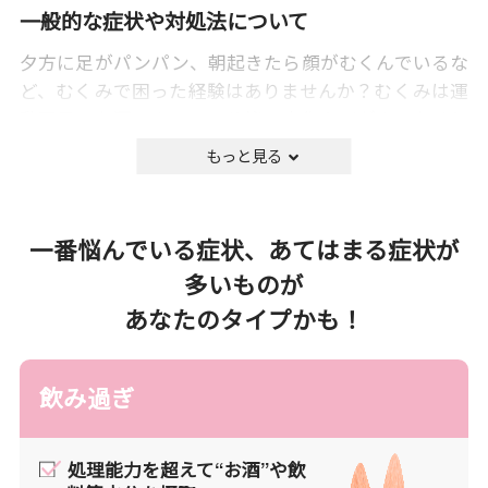
一般的な症状や対処法について
夕方に足がパンパン、朝起きたら顔がむくんでいるな
ど、むくみで困った経験はありませんか？むくみは運
動不足、お酒、ホルモン分泌の変化などがきっかけと
なり、体の各所に体液が滞留することで起こる症状で
す。
例えば、ふくらはぎは「第二の心臓」ともいわれ、ふ
くらはぎの筋肉の伸縮は体液を上半身に送り返す重要
一番悩んでいる症状、あてはまる症状が
な働きを担っています。このため、リモートワークな
多いものが
どの長時間の同じ姿勢や運動不足は大敵で、ストレッ
あなたのタイプかも！
チやウォーキングなど軽度の運動はむくみ対策として
有効です。
飲み過ぎ
漢方の考え方
むくみは現代医学と同様、漢方でも水分代謝が乱
処理能力を超えて“お酒”や飲
れ、患部に水が溢れた状態と捉えます。水分の代