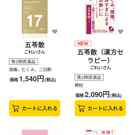
五苓散
五苓散（漢方セ
ごれいさん
ラピー）
第2類医薬品
ごれいさん
頭痛、むくみ、二日酔
1,540円
第2類医薬品
価格
(税込)
顆粒
2,090円
価格
(税込)
カートに入れる
カートに入れる