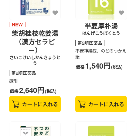
半夏厚朴湯
柴胡桂枝乾姜湯
はんげこうぼくとう
（漢方セラピ
第2類医薬品
ー）
不安神経症、のどのつかえ
感
さいこけいしかんきょうと
う
1,540円
価格
(税込)
第2類医薬品
錠剤
2,640円
価格
(税込)
カートに入れる
カートに入れる