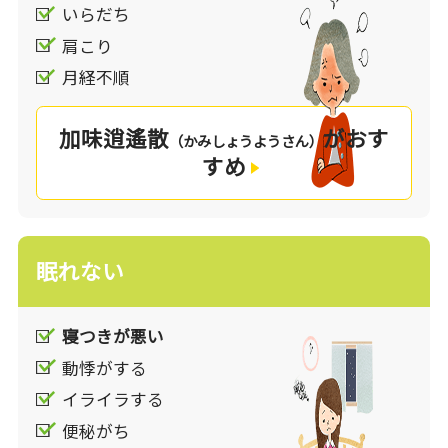
いらだち
肩こり
漢方では自律神経の失調症状を”気”の病と捉えま
す。気は身体の各部位の働きを支えるエネルギー
月経不順
のような存在で形のないものです。通常は十分に
存在してすみずみにまで流れることで、気分は
加味逍遙散
がおす
（かみしょうようさん）
清々しく、また体ものびのびと円滑に動かすこと
すめ
ができるようになります。
ところが、心理的ストレス・疲労・睡眠不足など
の負担が積み重なると気の巡りが乱れて、気分の
眠れない
変調が起こったり、突然眠れなくなったり、咽に
何かが引っ掛かる感じを覚えたり、動悸やめまい
が起こったりと、目に見えない様々な変調が起こ
寝つきが悪い
るようになります。漢方はこのような気の巡りの
動悸がする
乱れを整えることで、自律神経の失調からくる
イライラする
様々な症状を鎮めます。
便秘がち