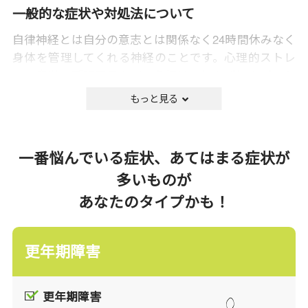
一般的な症状や対処法について
自律神経とは自分の意志とは関係なく24時間休みなく
身体を管理してくれる神経のことです。心理的ストレ
ス・疲労・睡眠不足などの負担は、知らず知らずのう
ちにこの自律神経のバランスを乱して、心身に様々な
影響を与えます。自律神経の失調によって起こる病は
器質的な変化（例：胃痛なら胃の炎症など、患部に実
際の変化がみられること）が認められず、日によって
一番悩んでいる症状、あてはまる症状が
症状の軽重が変化したりするため、「気のせいかし
多いものが
ら？」と見過ごしがちになることも少なくありませ
あなたのタイプかも！
ん。
漢方の考え方
更年期障害
症状は気になるけど、原因もよく分からず、どん
な治療をしたらいいのか分からない。。。
更年期障害
そのような症状に漢方薬を試してみませんか？