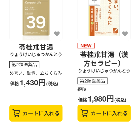
苓桂朮甘湯
苓桂朮甘湯（漢
りょうけいじゅつかんとう
方セラピー）
第2類医薬品
りょうけいじゅつかんとう
めまい、動悸、立ちくらみ
1,430円
第2類医薬品
価格
(税込)
顆粒
1,980円
価格
(税込)
カートに入れる
カートに入れる