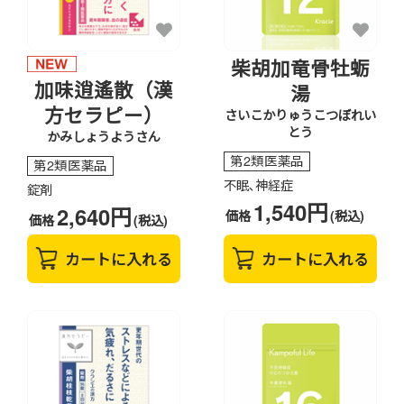
柴胡加竜骨牡蛎
加味逍遙散（漢
湯
方セラピー）
さいこかりゅうこつぼれい
とう
かみしょうようさん
第2類医薬品
第2類医薬品
不眠､神経症
錠剤
1,540円
2,640円
価格
(税込)
価格
(税込)
カートに入れる
カートに入れる