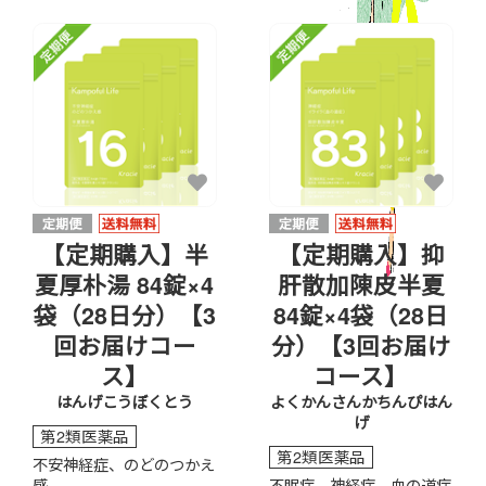
【定期購入】半
【定期購入】抑
夏厚朴湯 84錠×4
肝散加陳皮半夏
袋（28日分）【3
84錠×4袋（28日
回お届けコー
分）【3回お届け
ス】
コース】
はんげこうぼくとう
よくかんさんかちんぴはん
げ
第2類医薬品
第2類医薬品
不安神経症、のどのつかえ
感
不眠症、神経症、血の道症