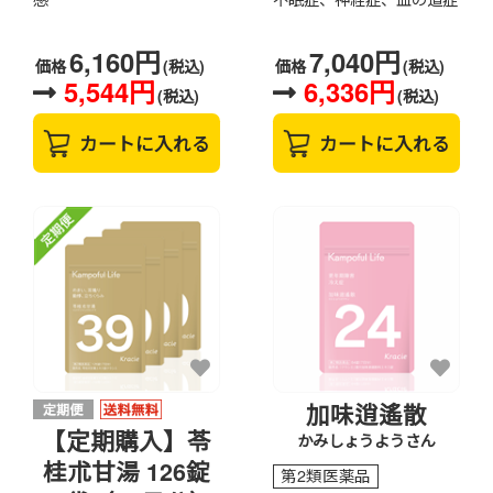
6,160円
7,040円
価格
(税込)
価格
(税込)
5,544円
6,336円
(税込)
(税込)
カートに入れる
カートに入れる
加味逍遙散
【定期購入】苓
かみしょうようさん
桂朮甘湯 126錠
第2類医薬品