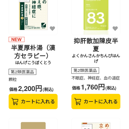
抑肝散加陳皮半
半夏厚朴湯（漢
夏
方セラピー）
よくかんさんかちんぴはん
げ
はんげこうぼくとう
第2類医薬品
第2類医薬品
不眠症、神経症、血の道症
顆粒
1,760円
2,200円
価格
(税込)
価格
(税込)
カートに入れる
カートに入れる