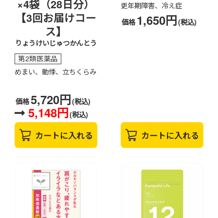
×4袋（28日分）
更年期障害、冷え症
【3回お届けコー
1,650円
価格
(税込)
ス】
りょうけいじゅつかんとう
第2類医薬品
めまい、動悸、立ちくらみ
5,720円
価格
(税込)
5,148円
(税込)
カートに入れる
カートに入れる