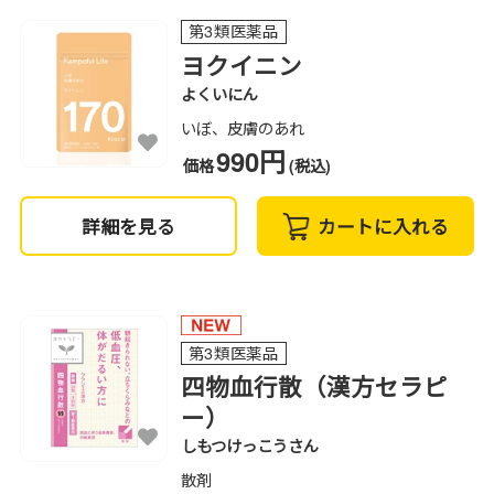
第3類医薬品
ヨクイニン
よくいにん
いぼ、皮膚のあれ
990円
価格
(税込)
詳細を見る
カートに入れる
第3類医薬品
四物血行散（漢方セラピ
ー）
しもつけっこうさん
散剤