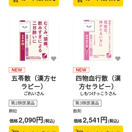
五苓散（漢方セ
四物血行散（漢
ラピー）
方セラピー）
ごれいさん
しもつけっこうさん
第2類医薬品
第3類医薬品
顆粒
散剤
2,090円
2,541円
価格
(税込)
価格
(税込)