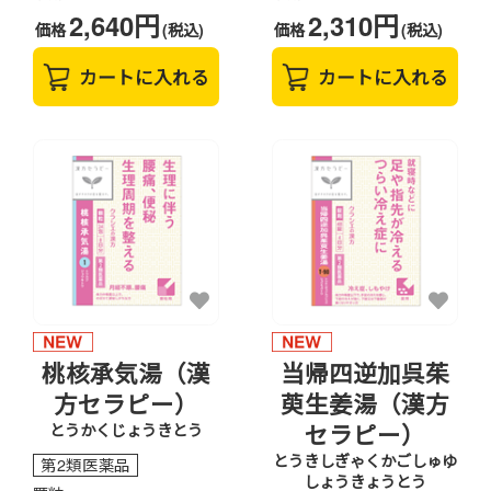
2,640円
2,310円
価格
(税込)
価格
(税込)
カートに入れる
カートに入れる
桃核承気湯（漢
当帰四逆加呉茱
方セラピー）
萸生姜湯（漢方
セラピー）
とうかくじょうきとう
とうきしぎゃくかごしゅゆ
第2類医薬品
しょうきょうとう