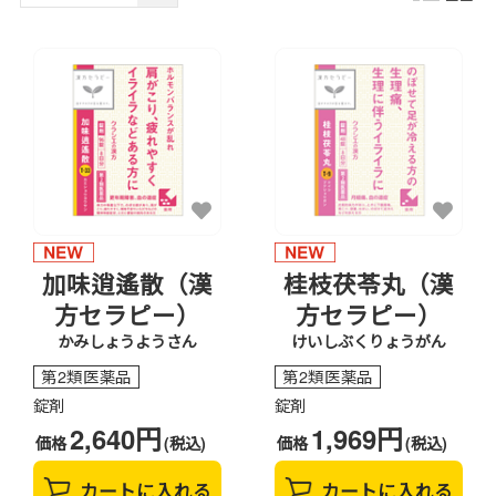
加味逍遙散（漢
桂枝茯苓丸（漢
方セラピー）
方セラピー）
かみしょうようさん
けいしぶくりょうがん
第2類医薬品
第2類医薬品
錠剤
錠剤
2,640円
1,969円
価格
(税込)
価格
(税込)
カートに入れる
カートに入れる