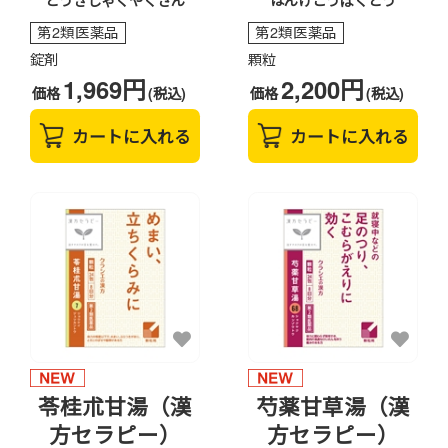
とうきしゃくやくさん
はんげこうぼくとう
第2類医薬品
第2類医薬品
錠剤
顆粒
1,969円
2,200円
価格
(税込)
価格
(税込)
カートに入れる
カートに入れる
苓桂朮甘湯（漢
芍薬甘草湯（漢
方セラピー）
方セラピー）