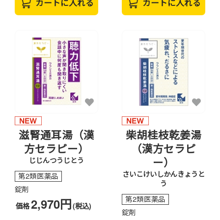
カートに入れる
カートに入れる
滋腎通耳湯（漢
柴胡桂枝乾姜湯
方セラピー）
（漢方セラピ
ー）
じじんつうじとう
さいこけいしかんきょうと
第2類医薬品
う
錠剤
第2類医薬品
2,970円
価格
(税込)
錠剤