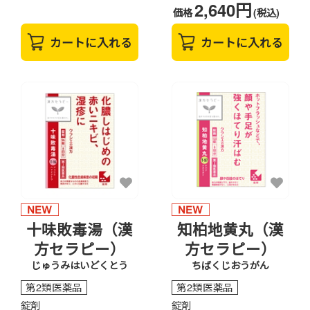
2,640円
価格
(税込)
カートに入れる
カートに入れる
十味敗毒湯（漢
知柏地黄丸（漢
方セラピー）
方セラピー）
じゅうみはいどくとう
ちばくじおうがん
第2類医薬品
第2類医薬品
錠剤
錠剤