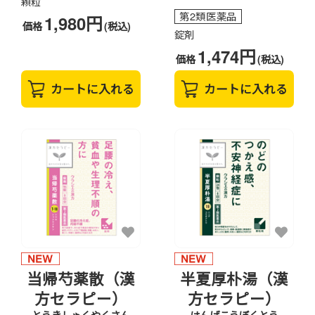
顆粒
第2類医薬品
1,980円
価格
(税込)
錠剤
1,474円
価格
(税込)
カートに入れる
カートに入れる
当帰芍薬散（漢
半夏厚朴湯（漢
方セラピー）
方セラピー）