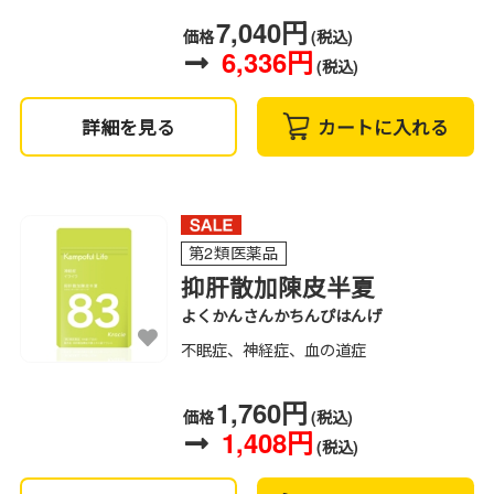
7,040円
価格
(税込)
6,336円
(税込)
詳細を見る
カートに入れる
第2類医薬品
抑肝散加陳皮半夏
よくかんさんかちんぴはんげ
不眠症、神経症、血の道症
1,760円
価格
(税込)
1,408円
(税込)