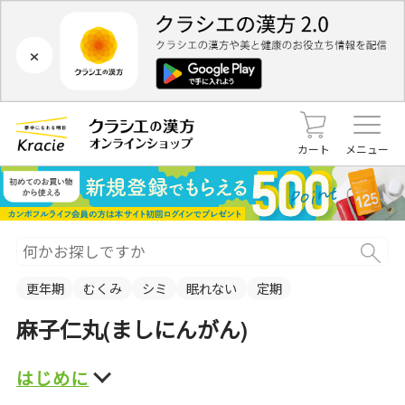
×
カート
メニュー
更年期
むくみ
シミ
眠れない
定期
麻子仁丸(ましにんがん)
はじめに