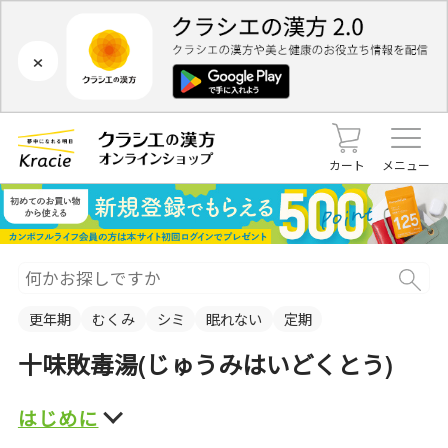
×
カート
メニュー
更年期
むくみ
シミ
眠れない
定期
十味敗毒湯(じゅうみはいどくとう)
はじめに