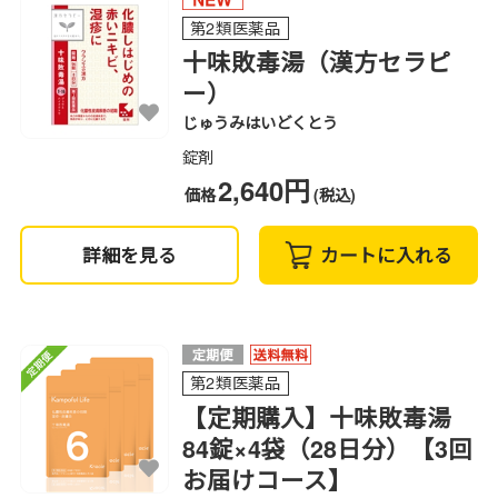
第2類医薬品
十味敗毒湯（漢方セラピ
ー）
じゅうみはいどくとう
錠剤
2,640円
価格
(税込)
詳細を見る
カートに入れる
第2類医薬品
【定期購入】十味敗毒湯
84錠×4袋（28日分）【3回
お届けコース】